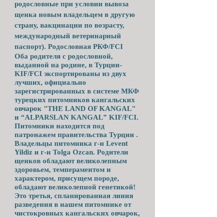
родословные при условии вывоза
щенка новым владельцем в другую
страну, вакцинации по возрасту,
международный ветеринарный
паспорт). Родословная РКФ/FCI
Оба родителя с родословной,
выданной на родине, в Турции-
KIF/FCI экспортированы из двух
лучших, официально
зарегистрированных в системе МКФ
турецких питомников кангальских
овчарок "THE LAND OF KANGAL"
и “ALPARSLAN KANGAL” KIF/FCI.
Питомники находится под
патронажем правительства Турции .
Владельцы питомника г-н Levent
Yildiz и г-н Tolga Ozcan. Родители
щенков обладают великолепным
здоровьем, темпераментом и
характером, присущем породе,
обладают великолепной генетикой!
Это третья, спланированная линия
разведения в нашем питомнике от
чистокровных кангальских овчарок,