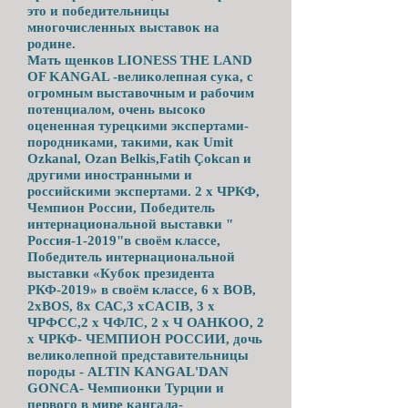
это и победительницы
многочисленных выставок на
родине.
Мать щенков LIONESS THE LAND
OF KANGAL -великолепная сука, с
огромным выставочным и рабочим
потенциалом, очень высоко
оцененная турецкими экспертами-
породниками, такими, как Umit
Ozkanal, Ozan Belkis,Fatih Çokcan и
другими иностранными и
российскими экспертами. 2 х ЧРКФ,
Чемпион России, Победитель
интернациональной выставки "
Россия-1-2019"в своём классе,
Победитель интернациональной
выставки «Кубок президента
РКФ-2019» в своём классе, 6 х ВОВ,
2xBOS, 8х САС,3 хCACIB, 3 х
ЧРФСС,2 х ЧФЛС, 2 х Ч ОАНКОО, 2
х ЧРКФ- ЧЕМПИОН РОССИИ, дочь
великолепной представительницы
породы - ALTIN KANGAL'DAN
GONCA- Чемпионки Турции и
первого в мире кангала-