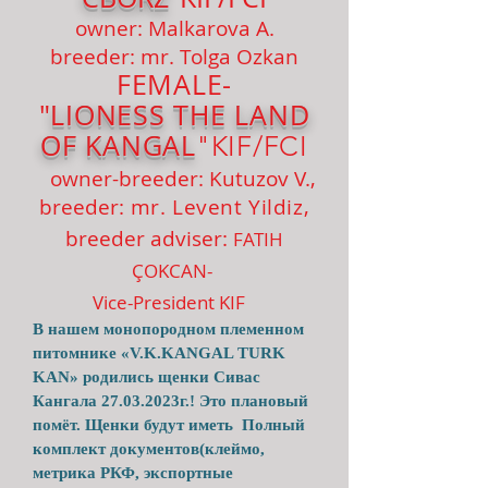
owner: Malk
arova A.
breeder
: mr. Tolg
a Ozkan
FEMALE-
"
LIONESS
THE LAND
OF K
ANGAL
"KIF/FCI
owner-breeder: Kutuzov V.,
breeder:
mr. Levent Yildiz
,
breeder adviser:
FATIH
ÇOKCAN
-
Vice-President KIF
В нашем монопородном племенном
питомнике «V.K.KANGAL TURK
KAN» родились щенки Сивас
Кангала
27.03.2023
г.! Это плановый
помёт. Щенки будут иметь Полный
комплект документов(клеймо,
метрика РКФ, экспортные