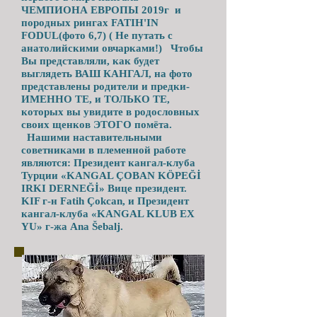
ЧЕМПИОНА ЕВРОПЫ 2019г и
породных рингах FATIH'IN
FODUL(фото 6,7) ( Не путать с
анатолийскими овчарками!) Чтобы
Вы представляли, как будет
выглядеть ВАШ КАНГАЛ, на фото
представлены родители и предки-
ИМЕННО ТЕ, и ТОЛЬКО ТЕ,
которых вы увидите в родословных
своих щенков ЭТОГО помёта.
Нашими наставительными
советниками в племенной работе
являются: Президент кангал-клуба
Турции «KANGAL ÇOBAN KÖPEĞİ
IRKI DERNEĞİ» Вице президент.
KIF г-н Fatih Çokcan, и Президент
кангал-клуба «KANGAL KLUB EX
YU» г-жа Ana Šebalj.