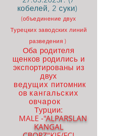
кобелей, 2 су
ки)
(объединение двух
Турецких заводских линий
разведения )
Оба родителя
щенков родились и
экспортированы из
двух
ведущих
питомник
ов
кангальских
овчарок
:
Турции
MALE -"
ALPARSLAN
KANGAL
CBORZ
"KIF/FCI