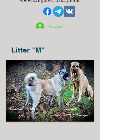
www.kangalvkturkay.com
Войти
Litter "M"