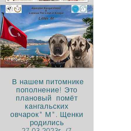
В нашем питомнике
пополнение! Это
плановый помёт
кангальских
овчарок" М". Щенки
родились
27.03.2023
г. (7