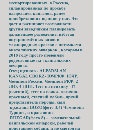
экспортированных в Россию,
спланированная по просьбе
владельцев
кангалов, ранее
приобретавших щенков у нас.
Это
дает и расширяет возможности
другим заводчикам планировать
дальнейшее разведение, избегая
внутрипомётных вязок и
межпородных кроссов с потомками
анатолийских овчаркок , которым в
2018 году просто поменяли
родословные на «кангальских
овчарок».
Отец щенков - ALPARSLAN
KANGAL C
BORZ- ЮЧРКФ, ЮЧР,
Чемпион
России, Чемпион РКФ, 2
ЛЮ, 4 ЛПП.
Тест на психику -Т1
(высший), тест на волка- отлично-
красивый, статный кобель, яркий
представитель породы, сын
красавца BOZO(фото 3,4) Чемпиона
Турции , и красавицы
RUZGAR(фото 8) – замечательной
кангальской овчароки, рабочей
приотарной собаки, и не смотря на