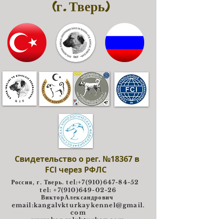
(г. Тверь)
Свидетельство о рег. №18367 в
FCI через РФЛС
Россия, г. Тверь. tel:
+7(910)647-84-52
tel: +7(910)649-02-26
ВикторАлександрович
e
mail:
kangalvkturkaykennel@gmail.
com