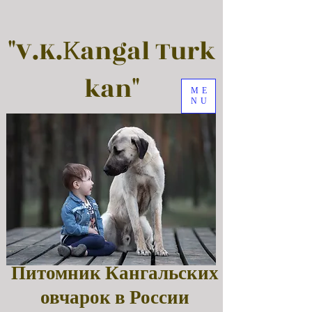
"V.K.Кangal Turk
kan"
ME
NU
Питомник Кангальских
овчарок в России