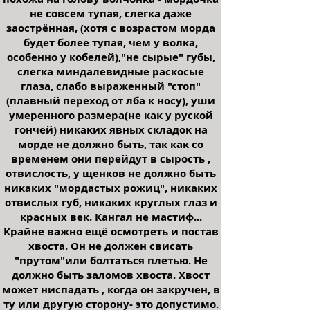
не совсем тупая, слегка даже
заострённая, (хотя с возрастом морда
будет более тупая, чем у волка,
особенно у кобелей),"не сырые" губы,
слегка миндалевидные раскосые
глаза, слабо выраженный "стоп"
(плавный переход от лба к носу), уши
умеренного размера(не как у руской
гончей) никаких явных складок на
морде не должно быть, так как со
временем они перейдут в сырость ,
отвислость, у щенков не должно быть
никаких "мордастых рожиц", никаких
отвислых губ, никаких круглых глаз и
красных век. Кангал не мастиф...
Крайне важно ещё осмотреть и постав
хвоста. Он не должен свисать
"прутом"или болтаться плетью. Не
должно быть заломов хвоста. Хвост
может ниспадать , когда он закручен, в
ту или другую сторону- это допустимо.