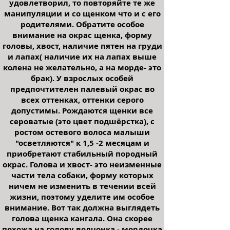
удовлетворил, то повторяйте те же
манипуляции и со щенком что и с его
родителями. Обратите особое
внимание на окрас щенка, форму
головы, хвост, наличие пятен на груди
и лапах( наличие их на лапах выше
колена не желательно, а на морде- это
брак). У взрослых особей
предпочтителен палевый окрас во
всех оттенках, оттенки серого
допустимы. Рождаются щенки все
сероватые (это цвет подшёрстка), с
ростом остевого волоса малыши
"осветляются" к 1,5 -2 месяцам и
приобретают стабильный породный
окрас. Голова и хвост- это неизменные
части тела собаки, форму которых
ничем не изменить в течении всей
жизни, поэтому уделите им особое
внимание. Вот так должна выглядеть
голова щенка кангала. Она скорее
похожа на голову волчонка - мордочка