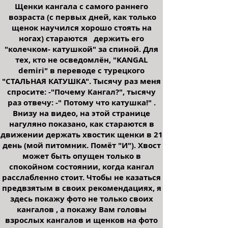
Щенки кангала с самого раннего
возраста (с первых дней, как только
щенок научился хорошо стоять на
ногах) стараются держить его
"колечком- катушкой" за спиной. Для
тех, кто не осведомлён, "KANGAL
demiri" в переводе с турецкого
"СТАЛЬНАЯ КАТУШКА". Тысячу раз меня
спросите: -"Почему Кангал?", тысячу
раз отвечу: -" Потому что катушка!" .
Внизу на видео, на этой странице
нагуляно показано, как стараются в
движении держать хвостик щенки в 21
день (мой питомник. Помёт "И"). Хвост
может быть опущен только в
спокойном состоянии, когда кангал
расслабленно стоит. Чтобы не казаться
предвзятым в своих рекомендациях, я
здесь покажу фото не только своих
кангалов , а покажу Вам головы
взрослых кангалов и щенков на фото