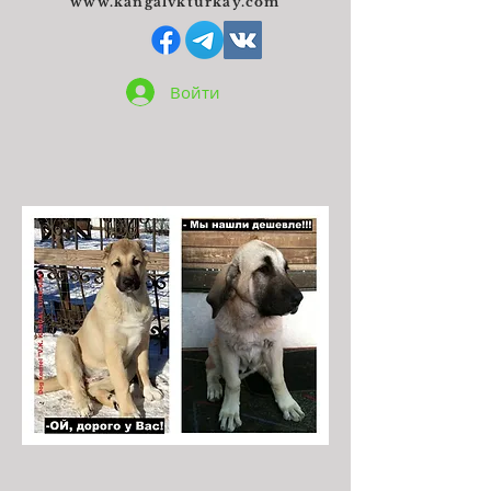
www.kangalvkturkay.com
Войти