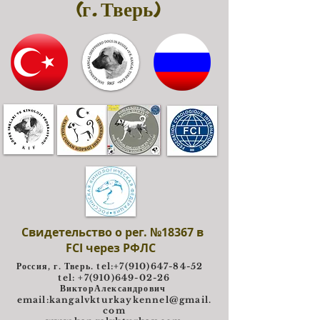
(г. Тверь)
Свидетельство о рег. №18367 в
FCI через РФЛС
Россия, г. Тверь. tel:
+7(910)647-84-52
tel: +7(910)649-02-26
ВикторАлександрович
e
mail:
kangalvkturkaykennel@gmail.
com