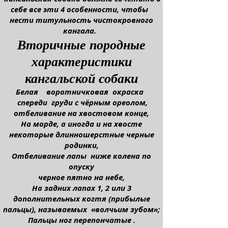
себе все эти 4 особенности, чтобы
нести титульность чистокровного
кангала.
Вторичные породные
характеристики
кангальской собаки
Белая воротничковая окраска
спереди груди с чёрным ореолом,
отбеливание на хвостовом конце,
На морде, а иногда и на хвосте
некоторые
длинношерстные черные
родинки,
Отбеливание лапы ниже колена по
опуску
черное пятно на небе,
На задних лапах 1, 2 или 3
дополнительных когтя (прибылые
пальцы), называемых «волчьим зубом»;
Пальцы ног перепончатые .