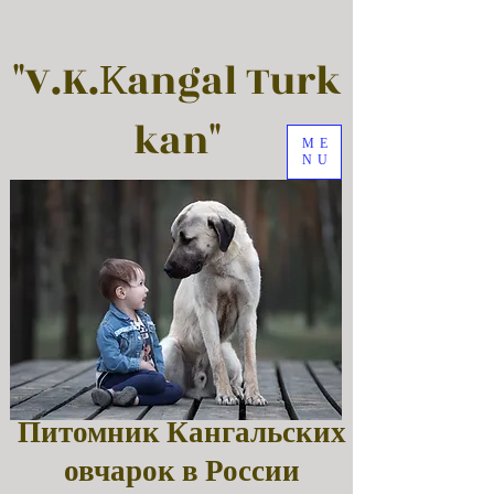
"V.K.Кangal Turk
kan"
ME
NU
Питомник Кангальских
овчарок в России