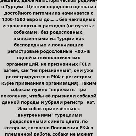
дёшево, даже на исторической родине-
в Турции . Ценник породного щенка из
достойного питомника начинается с
1200-1500
евро и до....... без накладных
и транспортных расходов (не путать с
собаками , без родословных,
вывезенными из Турции как
беспородные и получившие
регистровые родословные «00» в
одной из кинологических
организаций, не признанных FCI,и
затем, как "не признанные", они уже
регистрируются в РКФ с регистром
RS(не признанная организация). Таким
собакам нужно "пережить" три
поколения, чтобы её признали собакой
данной породы и убрали регистр "RS".
Или собак привезённых с
"внутренними" турецкими
родословными синего цвета, по
которым, согласно Положения РКФ о
племенной работе, собака не может