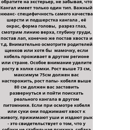
обратите на экстерьер, не забывая, что
Кангал имеет только один тип. Важный
нюанс- специфичность самого качества
шерсти и подшерстка кангала , её
окрас, форма головы, разрез глаз,
смотрим линию верха, глубину груди,
постав лап, конечно же постав хвоста и
т.д. Внимательно осмотрите родителей
щенков или хотя бы мамочку, если
кобель проживает в другом регионе
или стране. Особое внимание уделите
росту в холке самки. Рост выше 73 см,
максимум 75см должен вас
насторожить, рост папы- кобеля выше
80 см должен вас заставить
развернуться и пойти поискать
реального кангала в другом
питомнике. Если при осмотре кобеля
или суки они поджимают хвост к
животу, прижимают уши и издают рык
- это свидетельствует о том, что у
собаки не стабильная психика, собака