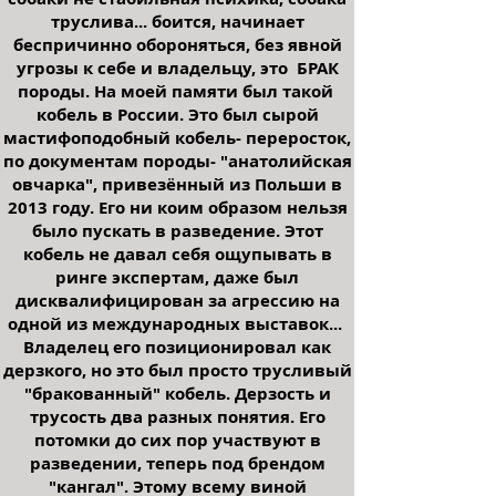
труслива... боится, начинает
беспричинно обороняться, без явной
угрозы к себе и владельцу, это БРАК
породы. На моей памяти был такой
кобель в России. Это был сырой
мастифоподобный кобель- переросток,
по документам породы- "анатолийская
овчарка", привезённый из Польши в
2013 году. Его ни коим образом нельзя
было пускать в разведение. Этот
кобель не давал себя ощупывать в
ринге экспертам, даже был
дисквалифицирован за агрессию на
одной из международных выставок...
Владелец его позиционировал как
дерзкого, но это был просто трусливый
"бракованный" кобель. Дерзость и
трусость два разных понятия. Его
потомки до сих пор участвуют в
разведении, теперь под брендом
"кангал". Этому всему виной