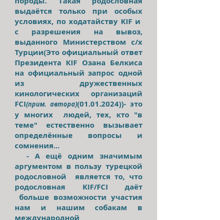
породы. Такая родословная
выдаётся только при особых
условиях, по ходатайству KIF и
с разрешения на вывоз,
выданного Министерством с/х
Турции
(Это официальный ответ
Президента КIF О
зана Белкиса
на официальный запрос одной
из дружественных
кинологических организаций
FCI
(01.01.2024)
)
- это
(прим. автора)
у многих людей, тех, кто "в
теме" естественно вызывает
определённые вопросы и
сомнения...
- А ещё одним значимым
аргументом в пользу турецкой
родословной является то, что
родословная KIF/FCI даёт
больше возможности участия
нам и нашим собакам в
международной