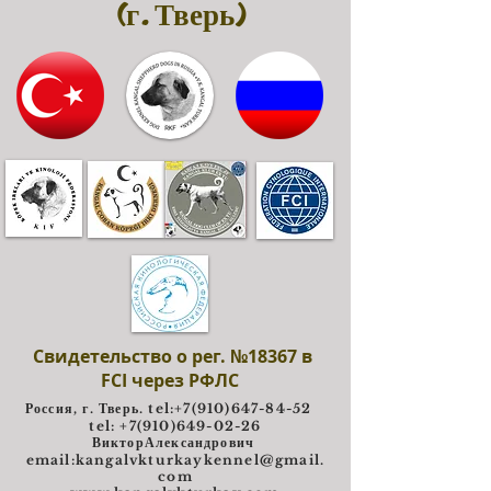
(г. Тверь)
Свидетельство о рег. №18367 в
FCI через РФЛС
Россия, г. Тверь. tel:
+7(910)647-84-52
tel: +7(910)649-02-26
ВикторАлександрович
e
mail:
kangalvkturkaykennel@gmail.
com