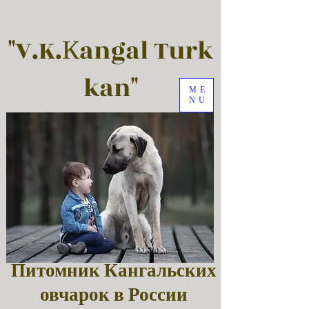
"V.K.Кangal Turk
kan"
ME
NU
Питомник Кангальских
овчарок в России