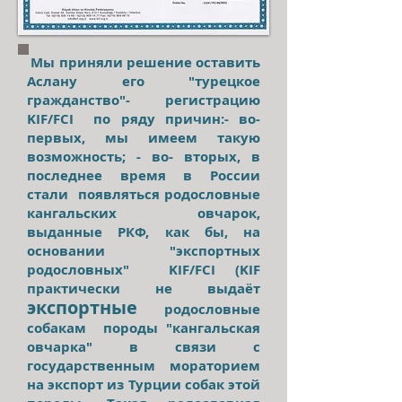
Мы приняли решение оставить
Аслану его "турецкое
гражданство"- регистрацию
KIF/FCI по ряду причин:- во-
первых, мы имеем такую
возможность; - во- вторых, в
последнее время в России
стали появляться родословные
кангальских овчарок,
выданные РКФ, как бы, на
основании "экспортных
родословных" KIF/FCI (KIF
практически не выдаёт
экспортные
родословные
собакам породы "кангальская
овчарка" в связи с
государственным
мораторием
на экспорт из Турции собак этой