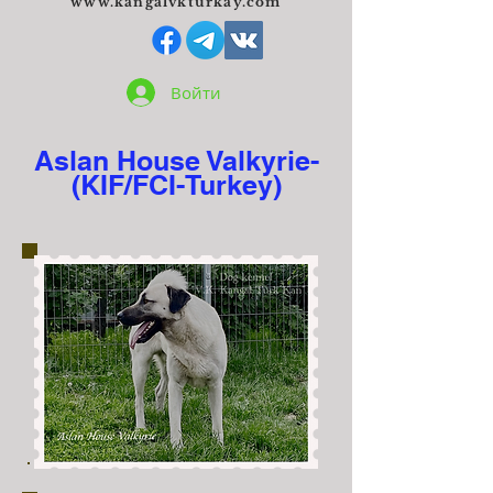
www.kangalvkturkay.com
Войти
Aslan House Valkyrie-
(KIF/FCI-Turkey)