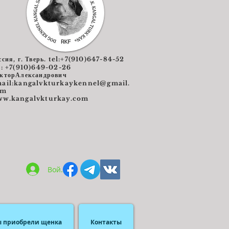
ссия, г. Тверь. tel:+7(910)647-84-52
l: +7(910)649-02-26
кторАлександрович
ail:
kangalvkturkaykennel@gmail.
om
w.kangalvkturkay.com
Войти
ы приобрели щенка
Контакты