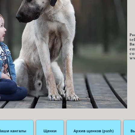
Ро
te
Ви
e
m
c
ww
Наши кангалы
Щенки
Архив щенков (push)
В