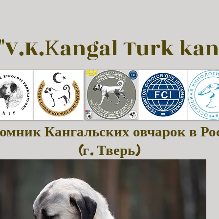
"V.K.Кangal Turk kan
омник Кангальских овчарок в Ро
(г. Тверь)