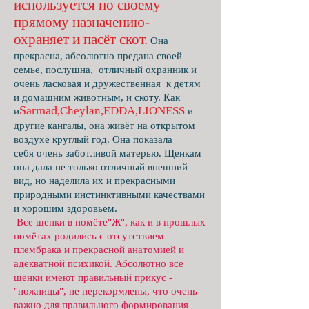
используется по своему
прямому назначению-
охраняет и пасёт скот.
Она
прекрасна, абсолютно предана своей
семье, послушна, отличный охранник и
очень ласковая и дружественная к детям
и домашним животным, и скоту. Как
Sarmad
Cheylan,EDDA,LIONESS
и
,
и
другие кангалы, она живёт на открытом
воздухе круглый год. Она показала
себя очень заботливой матерью. Щенкам
она дала не только отличный внешний
вид, но наделила их и прекрасными
природными инстинктивными качествами
и хорошим здоровьем.
Все щенки в помёте"Ж", как и в прошлых
помётах родились с отсутствием
плембрака и прекрасной анатомией и
адекватной психикой. Абсолютно все
щенки имеют правильный прикус -
"ножницы", не перекормлены, что очень
важно для правильного формирования