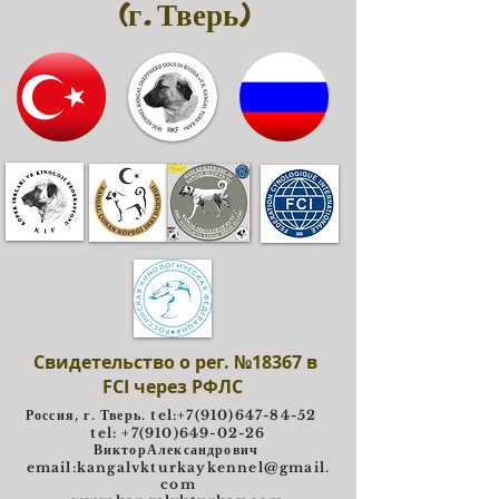
(г. Тверь)
Свидетельство о рег. №18367 в
FCI через РФЛС
Россия, г. Тверь. tel:
+7(910)647-84-52
tel: +7(910)649-02-26
ВикторАлександрович
e
mail:
kangalvkturkaykennel@gmail.
com