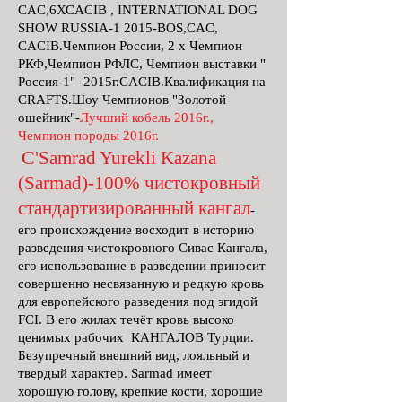
CAC,6ХСACIB , INTERNATIONAL DOG
SHOW RUSSIA-1 2015-BOS,CAC,
CACIB.Чемпион России, 2 х Чемпион
РКФ,Чемпион РФЛС, Чемпион выставки "
Россия-1" -2015г.CACIB.Квалификация на
СRAFTS.Шоу Чемпионов "Золотой
ошейник"-
Лучший кобель 2016г.,
Чемпион породы 2016г.
C'
S
amrad Yurekli Kazana
(Sarmad)-100% чистокровный
стандартизированный кангал
-
его происхождение восходит в историю
разведения чистокровного Сивас Кангала,
его использование в разведении приносит
совершенно несвязанную и редкую кровь
для европейского разведения под эгидой
FCI. В его жилах течёт кровь высоко
ценимых рабочих КАНГАЛОВ Турции.
Безупречный внешний вид, лояльный и
твердый характер. Sarmad имеет
хорошую голову, крепкие кости, хорошие