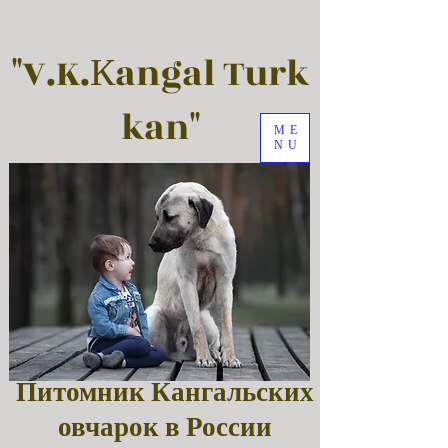
"V.K.Кangal Turk
kan"
ME
NU
Питомник Кангальских
овчарок в России