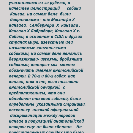
участниками из-за рубежа, в
качестве иллюстраций собаки
Кангал, на самом деле были
дворняжками - mix Мастифа Х
Кангала, Сенбернара Х Кангала ,
Кангала X Лабрадора, Кангала X х-
Собаки, в основном в США и других
странах мира, известные или
называемые кангальскими
собаками, на самом деле являлись
дворняжками- изгоями, бродячими
собаками, которых мы можем
обозначить именем анатолийской
овчарки. В 70-х и 80-х годах как
кангал, так и те, кого называли
анатолийской овчаркой, с
предположением, что они
обладают таковой собакой, были
определены указанными странами,
поскольку никакой официальной
дискриминации между породой
кангал и популяцией анатолийской
овчарки еще не было сделано. На
представленных слайдах это было