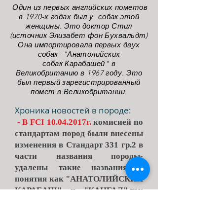
Один из первых английских пометов
в 1970-х годах был у собак этой
женщины. Это доктор Стил
(источник Элизабет фон Бухвальдт)
Она импортировала первых двух
собак- "Анатолийских
собак
Карабашей"
в
Великобританию в 1967 году. Это
был первый зарегистрированный
помет в Великобритании.
Хроника новостей в породе:
-
В FCI
10.04.2017
г.
комисией по
стандартам пород были внесены
изменения в Стандарт 331 гр.2 в
части названия породы-
удалены такие названия и
понятия как "АНАТОЛИЙСКИЙ
КАРАБАШ" и "КАНГАЛ",так
как овчарка кангал является
отдельной породой. Порода по