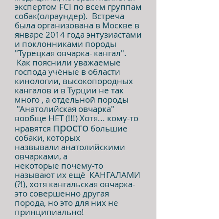
экспертом FCI по всем группам
собак(олраундер). Встреча
была организована в Москве в
январе 2014 года энтузиастами
и поклонниками породы
"Турецкая овчарка- кангал".
Как пояснили уважаемые
господа учёные в области
кинологии, высокопородных
кангалов и в Турции не так
много , а отдельной породы
"А
натолийская овчарка"
вообще НЕТ (!!!)
Хотя... кому-то
просто
нравятся
большие
собаки, которых
назвывали
анатолийскими
овчарками,
а
некоторые
почему-то
называют их ещё КАНГАЛАМИ
(?!), хотя кангальская овчарка-
это совершенно другая
порода, но это для них не
принципиально!