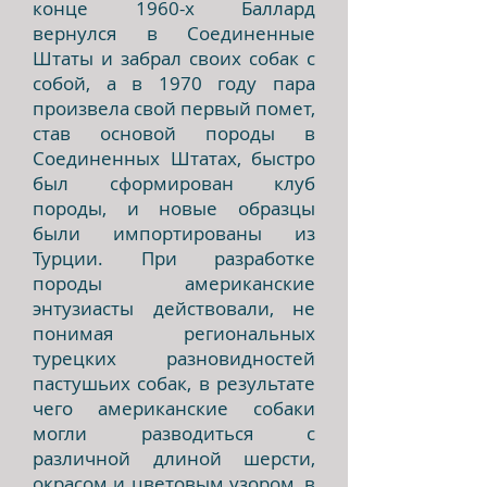
конце 1960-х Баллард
вернулся в Соединенные
Штаты и забрал своих собак с
собой, а в 1970 году пара
произвела свой первый помет,
став основой породы в
Соединенных Штатах, быстро
был сф
ормирован клуб
породы, и новые образцы
были импортированы из
Турции. При разработке
породы американские
энтузиасты действовали, не
понимая региональных
турецких разновидностей
пастушьих собак, в результате
чего американские собаки
могли разводиться с
различной длиной шерсти,
окрасом и цветовым узором, в