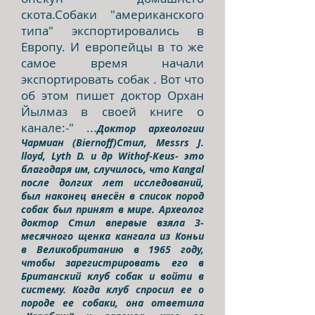
скота.Собаки "американского
типа" экспортировались в
Европу. И европейцы в то же
самое время начали
экспортировать собак . Вот что
об этом пишет доктор Орхан
Йылмаз в своей книге о
канале:-" ...
Доктор археологии
Чармиан (Biernoff)Стил, Messrs J.
lloyd, Lyth D. и др Withof-Keus- это
благодаря им, случилось, что Kangal
после долгих лет исследований,
был наконец внесён в список пород
собак
был принят
в мире. Археолог
доктор Стил впервые взяла 3-
месячного щенка кангала из Коньи
в
Великобританию в 1965 году,
чтобы зарегистрировать его в
Британский клуб собак и войти в
систему. Когда клуб спросил ее о
породе ее собаки, она ответила