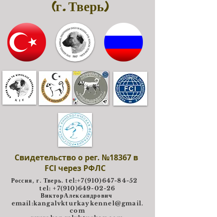
(г. Тверь)
Свидетельство о рег. №18367 в
FCI через РФЛС
Россия, г. Тверь. tel:
+7(910)647-84-52
tel: +7(910)649-02-26
ВикторАлександрович
e
mail:
kangalvkturkaykennel@gmail.
com