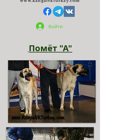
www.kangalvkturkay.com
Войти
Помёт "А"
www.KangalVKTurkay.com