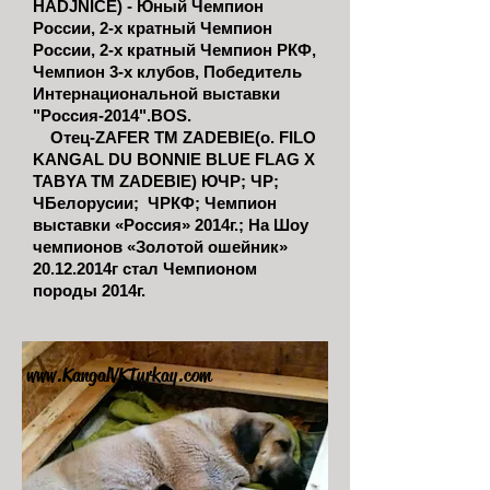
HADJNICE) - Юный Чемпион
России, 2-х кратный Чемпион
России, 2-х кратный Чемпион РКФ,
Чемпион 3-х клубов, Победитель
Интернациональной выставки
"Россия-2014".BOS.
Отец-ZAFER TM ZADEBIE(о. FILO
KANGAL DU BONNIE BLUE FLAG X
TABYA TM ZADEBIE) ЮЧР; ЧР;
ЧБелорусии; ЧРКФ; Чемпион
выставки «Россия» 2014г.; На Шоу
чемпионов «Золотой ошейник»
20.12.2014
г стал Чемпионом
породы 2014г.
www.KangalVKTurkay.com