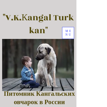
"V.K.Кangal Turk
kan"
ME
NU
Питомник Кангальских
овчарок в России