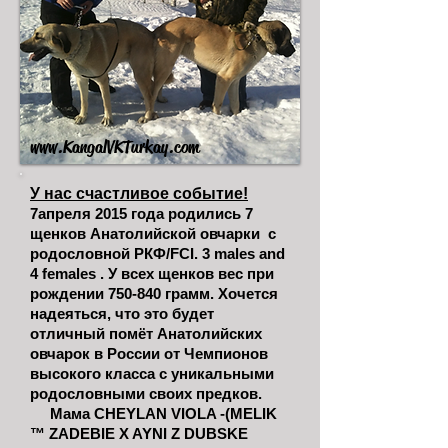
www.KangalVKTurkay.com
У нас счастливое событие!
7апреля 2015 года родились 7
щенков Анатолийской овчарки с
родословной РКФ/FCI. 3 males and
4 females . У всех щенков вес при
рождении 750-840 грамм. Хочется
надеяться, что это будет
отличный помёт Анатолийских
овчарок в России от Чемпионов
высокого класса с уникальными
родословными своих предков.
Мама CHEYLAN VIOLA -(MELIK
™ ZADEBIE X AYNI Z DUBSKE