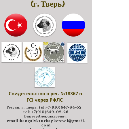
(г. Тверь)
Свидетельство о рег. №18367 в
FCI через РФЛС
Россия, г. Тверь. tel:
+7(910)647-84-52
tel: +7(910)649-02-26
ВикторАлександрович
e
mail:
kangalvkturkaykennel@gmail.
com