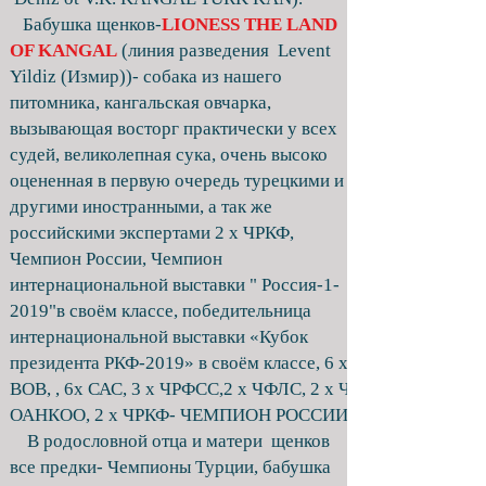
Бабушка щенков-
LIONESS THE LAND
OF KANGAL
(линия разведения Levent
Yildiz (Измир))- собака из нашего
питомника, кангальская овчарка,
вызывающая восторг практически у всех
судей, великолепная сука, очень высоко
оцененная в первую очередь турецкими и
другими иностранными, а так же
российскими экспертами 2 х ЧРКФ,
Чемпион России, Чемпион
интернациональной выставки " Россия-1-
2019"в своём классе, победительница
интернациональной выставки «Кубок
президента РКФ-2019» в своём классе, 6 х
ВОВ, , 6х САС, 3 х ЧРФСС,2 х ЧФЛС, 2 х Ч
ОАНКОО, 2 х ЧРКФ- ЧЕМПИОН РОССИИ.
В родословной отца и матери щенков
все предки- Чемпионы Турции, бабушка