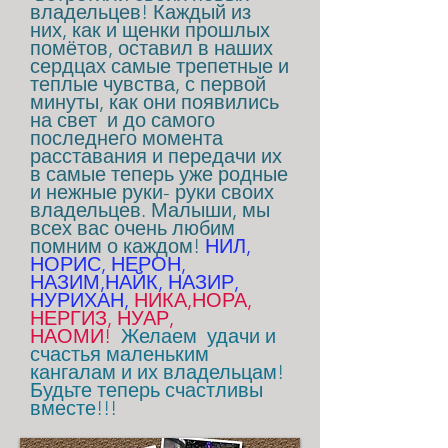
владельцев! Каждый из
них, как и щенки прошлых
помётов, оставил в наших
сердцах самые трепетные и
теплые чувства, с первой
минуты, как они появились
на свет и до самого
последнего момента
расставания и передачи их
в самые теперь уже родные
и нежные руки- руки своих
владельцев. Малыши, мы
всех вас очень любим
помним о каждом!
НИЛ,
НОРИС, НЕРОН,
НАЗИМ,НАЙК, НАЗИР,
НУРИХАН,
НИКА,НОРА,
НЕРГИЗ, НУАР,
НАОМИ!
Желаем удачи и
счастья маленьким
кангалам и их владельцам!
Будьте теперь счастливы
вместе!!!