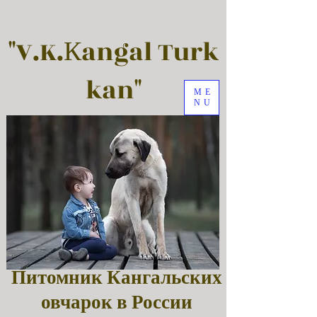
"V.K.Кangal Turk
kan"
ME
NU
Питомник Кангальских
овчарок в России