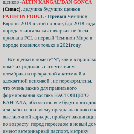
щенков -
ALTIN KANGAL’DAN GONCA
(Сивас)
, дедушка будущих щенков
FATIH’IN FODUL -
Превый
Чемпион
Европы 2019 в этой породе, (до 2018 года
порода «кангальская овчарка» не была
признана FCI, а первый Чемпион Мира в
породе появился только в 2021году.
Все щенки в помёте"N", как и в прошлых
помётах родились с отсутствием
плембрака и прекрасной анатомией и
адекватной психикой , не перекормлены,
что очень важно для правильного
формирования костяка НАСТОЯЩЕГО
КАНГАЛА, абсолютно все будут пригодны
для работы по своему предназначению и к
выставочной карьере, пройдут вакцинацию
по возрасту перед переездом в новый дом,
имеют ветеринарный паспорт, метрику