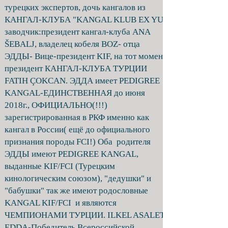
турецких экспертов, дочь кангалов из
КАНГАЛ-КЛУБА "KANGAL KLUB EX YU"
заводчик:президент кангал-клуба ANA
ŠEBALJ, владелец кобеля BOZ- отца
ЭДДЫ- Вице-президент KIF, на тот момент
президент КАНГАЛ-КЛУБА ТУРЦИИ
FATIH ÇOKCAN. ЭДДА имеет PEDIGREE
KANGAL-ЕДИНСТВЕННАЯ до июня
2018г., ОФИЦИАЛЬНО(!!!)
зарегистрированная в РКФ именно как
кангал в России( ещё до официального
признания породы FCI!) Оба родителя
ЭДДЫ имеют PEDIGREE KANGAL,
выданные KIF/FCI (Турецким
кинологическим союзом), "дедушки" и
"бабушки" так же имеют родословные
KANGAL KIF/FCI и являются
ЧЕМПИОНАМИ ТУРЦИИ. ILKEL ASALET
EDDA-Победитель Всероссийской