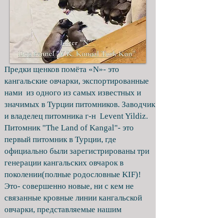
вакцинированы, готовы к
переезду в новые дома
.
Litter "N"
Предки щенков помёта «N»- это
кангальские овчарки, экспортированные
нами из одного из самых известных и
значимых в Турции питомников. Заводчик
и владелец питомника г-н Levent Yildiz.
Питомник "The Land of Kangal"- это
первый питомник в Турции, где
официально были зарегистрированы три
генерации кангальских овчарок в
поколении(полные родословные KIF)!
Это- совершенно новые, ни с кем не
связанные кровные линии кангальской
овчарки, представляемые нашим