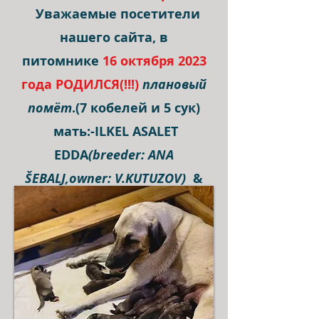
Уважаемые посетители
нашего сайта,
в
питомнике
16 октября 2023
года
РОДИЛСЯ(!!!)
плановый
помёт
.(7 кобелей и 5 сук)
мать:-ILKEL ASALET
EDDA
(breeder: ANA
ŠEBALJ,owner: V.KUTUZOV)
&
отец:-I' KHASAR from V.K.
KANGAL TURK
KAN
(breeder:V.KUTUZOV
owner: V.BAIBAK )
! Щенки
полностью