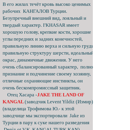
В его жилах течёт кровь высоко ценимых
рабочих КАНГАЛОВ Турции.
Безупречный внешний вид, лояльный и
твердый характер. I'KHASAR имеет
хорошую голову, крепкие кости, хорошие
углы передних и задних конечностей,
правильную линию верха и сильную грудь,
правильную структуру шерсти, идеальный
окрас, динамичные движения. У него
очень сбалансированный характер, полное
признание и подчинение своему хозяину,
отличные охраняющие инстинкты, он
очень бескомпромиссный защитник.
Отец Хасара -
JAKE THE LAND OF
KANGAL
(заводчик Levent Yildiz (Измир))
(владелица Трофимова Ю.- к этой
заводчице мы экспортировали Jake из
Турции в пару к суке нашего разведения
Deniz ot V.K. KANGAL TURK KAN).