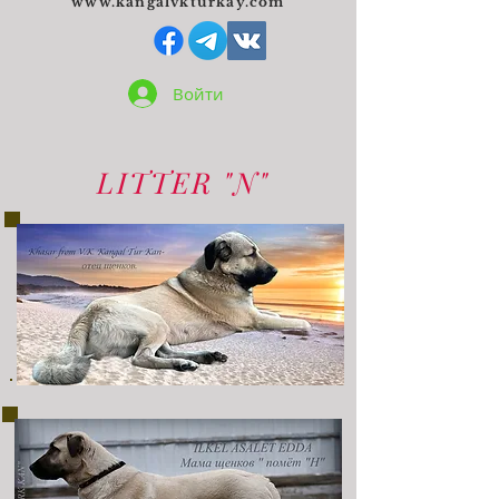
www.kangalvkturkay.com
Войти
LITTER "N"