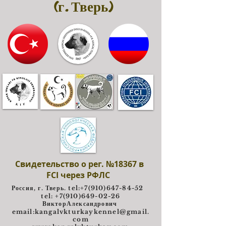
(г. Тверь)
Свидетельство о рег. №18367 в
FCI через РФЛС
Россия, г. Тверь. tel:
+7(910)647-84-52
tel: +7(910)649-02-26
ВикторАлександрович
e
mail:
kangalvkturkaykennel@gmail.
com