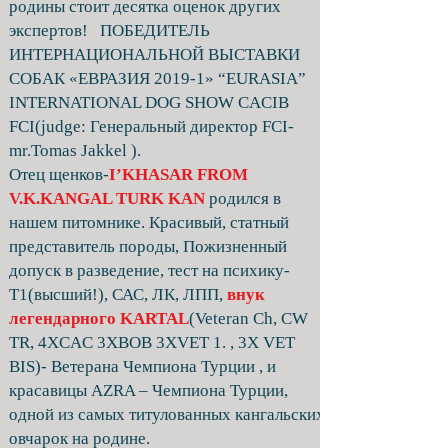
родины стоит десятка оценок других
экспертов! ПОБЕДИТЕЛЬ
ИНТЕРНАЦИОНАЛЬНОЙ ВЫСТАВКИ
СОБАК «ЕВРАЗИЯ 2019-1» “EURASIA”
INTERNATIONAL DOG SHOW CACIB
FCI(judge: Генеральный директор FCI-
mr.Tomas Jakkel ).
Отец щенков-
I’KHASAR FROM
V.K.KANGAL TURK KAN
родился в
нашем питомнике. Красивый, статный
представитель породы, Пожизненный
допуск в разведение, тест на психику-
Т1(высший!), САС, ЛК, ЛПП,
внук
легендарного KARTAL
(Veteran Ch, CW
TR, 4XCAC 3XBOB 3XVET 1. , 3X VET
BIS)- Ветерана Чемпиона Турции , и
красавицы AZRA – Чемпиона Турции,
одной из самых титулованных кангальских
овчарок на родине.