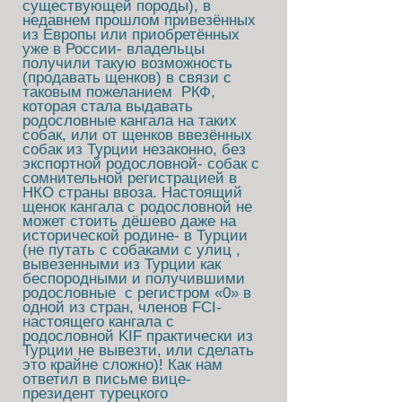
существующей породы), в
недавнем прошлом привезённых
из Европы или приобретённых
уже в России- владельцы
получили такую возможность
(продавать щенков) в связи с
таковым пожеланием РКФ,
которая стала выдавать
родословные кангала на таких
собак, или от щенков ввезённых
собак из Турции незаконно, без
экспортной родословной- собак с
сомнительной регистрацией в
НКО страны ввоза. Настоящий
щенок кангала с родословной не
может стоить дёшево даже на
исторической родине- в Турции
(не путать с собаками с улиц ,
вывезенными из Турции как
беспородными и получившими
родословные с регистром «0» в
одной из стран, членов FCI-
настоящего кангала с
родословной KIF практически из
Турции не вывезти, или сделать
это крайне сложно)! Как нам
ответил в письме вице-
президент турецкого