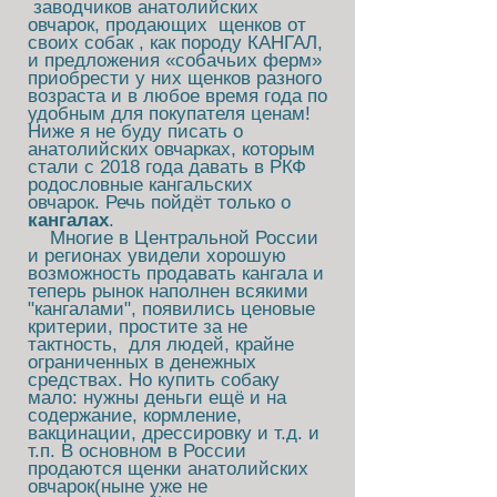
заводчиков анатолийских
овчарок, продающих щенков от
своих собак , как породу КАНГАЛ,
и предложения «собачьих ферм»
приобрести у них щенков разного
возраста и в любое время года по
удобным для покупателя ценам!
Ниже я не буду писать о
анатолийских овчарках, которым
стали с 2018 года давать в РКФ
родословные кангальских
овчарок. Речь пойдёт только о
кангалах
.
Многие в Центральной России
и регионах увидели хорошую
возможность продавать кангала и
теперь рынок наполнен всякими
"кангалами", появились ценовые
критерии, простите за не
тактность, для людей, крайне
ограниченных в денежных
средствах. Но купить собаку
мало: нужны деньги ещё и на
содержание, кормление,
вакцинации, дрессировку и т.д. и
т.п. В основном в России
продаются щенки анатолийских
овчарок(ныне уже не