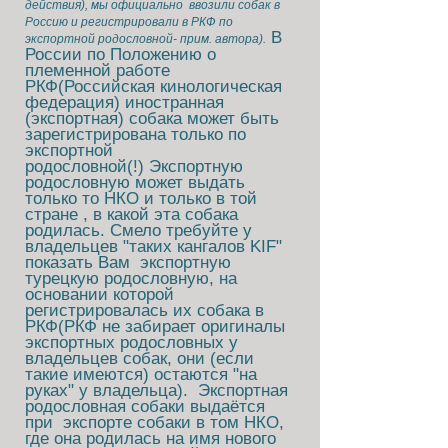
действия), мы официально ввозили собак в
Россию и регистрировали в РКФ по
В
экспортной родословной- прим. автора).
России по
Положению о
племенной работе
РКФ(Российская кинологическая
федерация) иностранная
(экспортная) собака может быть
зарегистрирована
только по
экспортной
родословной
(!)
Экспортную
родословную может выдать
только то НКО и только в той
стране , в какой эта собака
родилась. Смело требуйте у
владельцев "таких кангалов KIF"
показать Вам экспортную
турецкую родословную, на
основании которой
регистрировалась их собака в
РКФ(РКФ не забирает оригиналы
экспортных родословных у
владельцев собак, они (если
такие имеются) остаются "на
руках" у владельца).
Экспортная
родословная собаки выдаётся
при экспорте собаки в том НКО,
где она родилась на имя нового