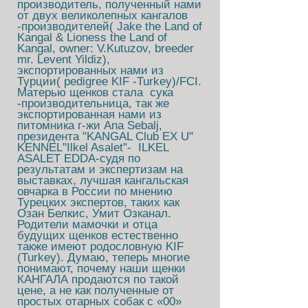
производитель, полученный нами
от двух великолепных кангалов
-производителей( Jake the Land of
Kangal & Lioness the Land of
Kangal, owner: V.Kutuzov, breeder
mr. Levent Yildiz),
экспортированных нами из
Турции( pedigree KIF -Turkey)/FCI.
Матерью щенков стала сука
-производительница, так же
экспортированная нами из
питомника г-жи Ana Sebalj,
президента "KANGAL Club EX U"
KENNEL"Ilkel Asalet"- ILKEL
ASALET EDDA-судя по
результатам и экспертизам на
выставках, лучшая кангальская
овчарка в России по мнению
Турецких экспертов, таких как
Озан Белкис, Умит Озканал.
Родители мамочки и отца
будущих щенков естественно
также имеют родословную KIF
(Turkey). Думаю, теперь многие
понимают, почему наши щенки
КАНГАЛА продаются по такой
цене, а не как полученные от
простых отарных собак с «00»