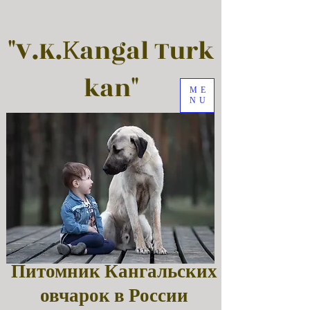
"V.K.Кangal Turk
kan"
ME
NU
Питомник Кангальских
овчарок в России