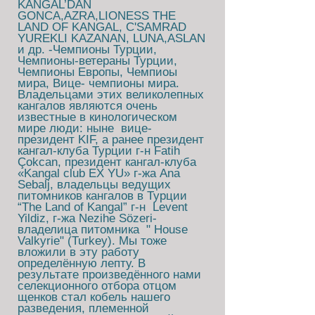
KANGAL’DAN
GONCA,AZRA,LIONESS THE
LAND OF KANGAL, C'SAMRAD
YUREKLI KAZANAN, LUNA,ASLAN
и др. -Чемпионы Турции,
Чемпионы-ветераны Турции,
Чемпионы Европы, Чемпиоы
мира, Вице- чемпионы мира.
Владельцами этих великолепных
кангалов являются очень
известные в кинологическом
мире люди: ныне вице-
президент KIF, а ранее президент
кангал-клуба Турции г-н Fatih
Çokcan, президент кангал-клуба
«Kangal club EX YU» г-жа Ana
Sebalj, владельцы ведущих
питомников кангалов в Турции
“The Land of Kangal” г-н Levent
Yildiz, г-жа Nezihe Sözeri-
владелица питомника " House
Valkyrie" (Turkey). Мы тоже
вложили в эту работу
определённую лепту. В
результате произведённого нами
селекционного отбора отцом
щенков стал кобель нашего
разведения, племенной