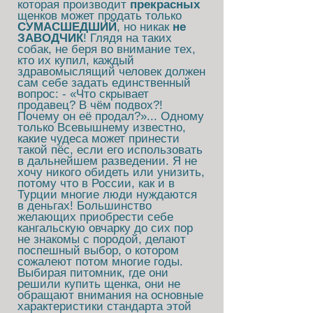
которая производит
прекрасных
щенков может продать только
СУМАСШЕДШИЙ
, но никак
не
ЗАВОДЧИК
! Глядя на таких
собак, не беря во внимание тех,
кто их купил, каждый
здравомыслящий человек должен
сам себе задать единственный
вопрос: - «Что скрывает
продавец? В чём подвох?!
Почему он её продал?»... Одному
только Всевышнему известно,
какие чудеса может принести
такой пёс, если его использовать
в дальнейшем разведении. Я не
хочу никого обидеть или унизить,
потому что в России, как и в
Турции многие люди нуждаются
в деньгах! Большинство
желающих приобрести себе
кангальскую овчарку до сих пор
не знакомы с породой, делают
поспешный выбор, о котором
сожалеют потом многие годы.
Выбирая питомник, где они
решили купить щенка, они не
обращают внимания на основные
характеристики стандарта этой