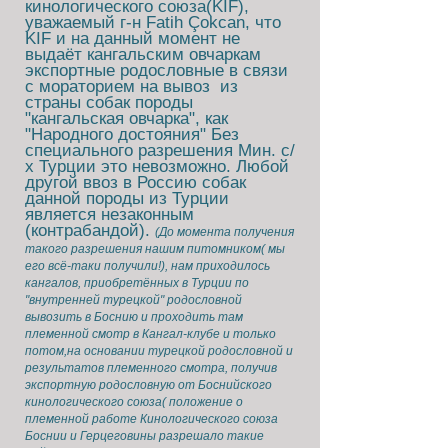
кинологического союза(KIF),
уважаемый г-н Fatih Çokcan,
что
KIF и на данный момент не
выдаёт кангальским овчаркам
экспортные родословные
в связи
с
мораторием на вывоз
из
страны собак породы
"кангальская овчарка", как
"Народного достояния" Б
ез
специального разрешения Мин. с/
х Турции это невозможно. Любой
другой ввоз в Россию собак
данной породы из Турции
является незаконным
(контрабандой).
(До момента получения
такого разрешения нашим питомником( мы
его
всё-таки получили!)
, нам приходилось
кангалов, приобретённых в Турции по
"внутренней турецкой" родословной
вывозить в Боснию и проходить там
племенной смотр в Кангал-клубе и только
потом,на основании турецкой родословной и
результатов племенного смотра, получив
экспортную родословную от Боснийского
кинологического союза( положение о
племенной работе Кинологического союза
Боснии и Герцеговины разрешало такие