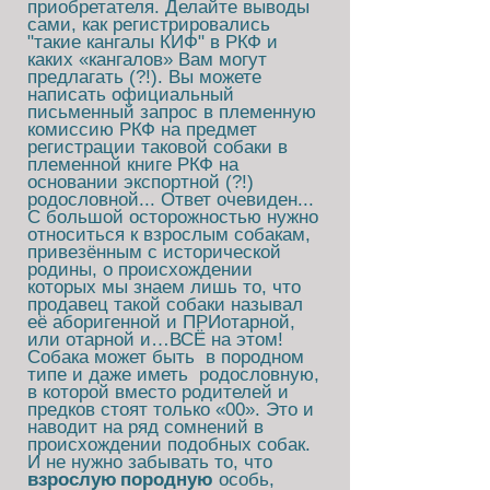
приобретателя. Делайте выводы
сами, как регистрировались
"такие кангалы КИФ" в РКФ и
каких «кангалов» Вам могут
предлагать (?!). Вы можете
написать официальный
письменный запрос в племенную
комиссию РКФ на предмет
регистрации таковой собаки в
племенной книге РКФ на
основании экспортной (?!)
родословной... Ответ очевиден...
С большой осторожностью нужно
относиться к взрослым собакам,
привезённым с исторической
родины, о происхождении
которых мы знаем лишь то, что
продавец такой собаки называл
её аборигенной и ПРИотарной,
или отарной и…ВСЁ на этом!
Собака может быть в породном
типе и даже иметь родословную,
в которой вместо родителей и
предков стоят только «00». Это и
наводит на ряд сомнений в
происхождении подобных собак.
И не нужно забывать то, что
взрослую
породную
особь,