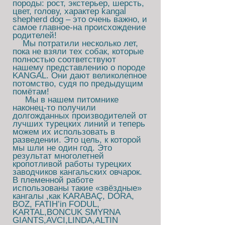
породы: рост, экстерьер, шерсть,
цвет, голову, характер kangal
shepherd dog – это очень важно, и
самое главное-на происхождение
родителей!
Мы потратили несколько лет,
пока не взяли тех собак, которые
полностью соответствуют
нашему представлению о породе
KANGAL. Они дают великолепное
потомство, судя по предыдущим
помётам!
Мы в нашем питомнике
наконец-то получили
долгожданных производителей от
лучших турецких линий и теперь
можем их использовать в
разведении. Это цель, к которой
мы шли не один год. Это
результат многолетней
кропотливой работы турецких
заводчиков кангальских овчарок.
В племенной работе
использованы такие «звёздные»
кангалы ,как KARABAÇ, DORA,
BOZ, FATIH’in FODUL,
KARTAL,BONCUK SMYRNA
GIANTS,AVCI,LINDA,ALTIN