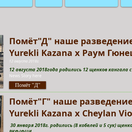
Помёт"Д" наше разведение
Yurekli Kazana x Раум Гюн
12 августа 2018г.
12 августа 2018года родились 12 щенков кангала 
News Story here
Помёт "Д"
Помёт"Г" наше разведение
Yurekli Kazana x Cheylan Vio
30 января 2018г. родились (8 кобелей и 5 сук) щен
РКФ/ФЦИ