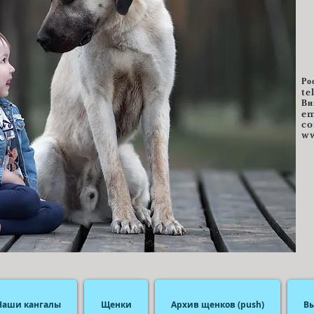
Ро
te
Ви
e
m
c
ww
Наши кангалы
Щенки
Архив щенков (push)
В