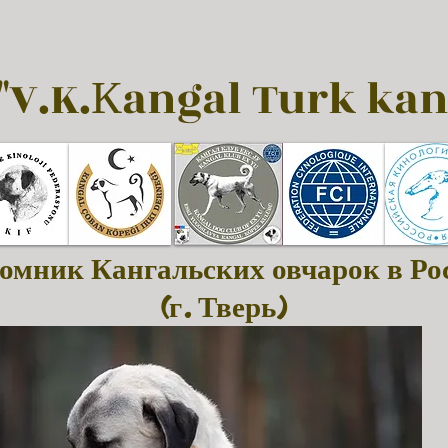
"V.K.Кangal Turk kan
омник Кангальских овчарок в Ро
(г. Тверь)