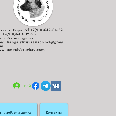
ссия, г. Тверь. tel:+7(910)647-84-52
l: +7(910)649-02-26
кторАлександрович
ail:
kangalvkturkaykennel@gmail.
om
w.kangalvkturkay.com
Войти
ы приобрели щенка
Контакты