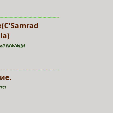
(C'Samrad
la)
вной РКФ/ФЦИ
ие.
/FCI