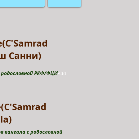
(C'Samrad
еш Санни)
с родословной РКФ/ФЦИ
Add
(C'Samrad
la)
ков кангала с родословной