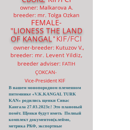
owner: Malk
arova A.
breeder
: mr. Tolg
a Ozkan
FEMALE-
"
LIONESS
THE LAND
OF K
ANGAL
"KIF/FCI
owner-breeder: Kutuzov V.,
breeder:
mr. Levent Yildiz
,
breeder adviser:
FATIH
ÇOKCAN
-
Vice-President KIF
В нашем монопородном племенном
питомнике «V.K.KANGAL TURK
KAN» родились щенки Сивас
Кангала
27.03.2023
г.! Это плановый
помёт. Щенки будут иметь Полный
комплект документов(клеймо,
метрика РКФ, экспортные