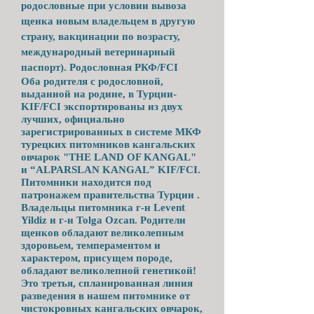
родословные при условии вывоза
щенка новым владельцем в другую
страну, вакцинации по возрасту,
международный ветеринарный
паспорт). Родословная РКФ/FCI
Оба родителя с родословной,
выданной на родине, в Турции-
KIF/FCI экспортированы из двух
лучших, официально
зарегистрированных в системе МКФ
турецких питомников кангальских
овчарок "THE LAND OF KANGAL"
и “ALPARSLAN KANGAL” KIF/FCI.
Питомники находится под
патронажем правительства Турции .
Владельцы питомника г-н Levent
Yildiz и г-н Tolga Ozcan. Родители
щенков обладают великолепным
здоровьем, темпераментом и
характером, присущем породе,
обладают великолепной генетикой!
Это третья, спланированная линия
разведения в нашем питомнике от
чистокровных кангальских овчарок,