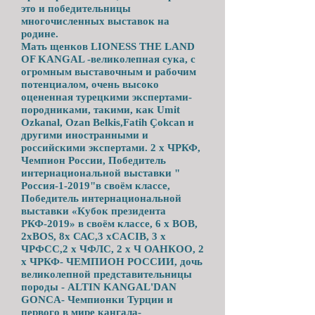
это и победительницы
многочисленных выставок на
родине.
Мать щенков LIONESS THE LAND
OF KANGAL -великолепная сука, с
огромным выставочным и рабочим
потенциалом, очень высоко
оцененная турецкими экспертами-
породниками, такими, как Umit
Ozkanal, Ozan Belkis,Fatih Çokcan и
другими иностранными и
российскими экспертами. 2 х ЧРКФ,
Чемпион России, Победитель
интернациональной выставки "
Россия-1-2019"в своём классе,
Победитель интернациональной
выставки «Кубок президента
РКФ-2019» в своём классе, 6 х ВОВ,
2xBOS, 8х САС,3 хCACIB, 3 х
ЧРФСС,2 х ЧФЛС, 2 х Ч ОАНКОО, 2
х ЧРКФ- ЧЕМПИОН РОССИИ, дочь
великолепной представительницы
породы - ALTIN KANGAL'DAN
GONCA- Чемпионки Турции и
первого в мире кангала-