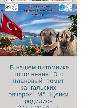
В нашем питомнике
пополнение! Это
плановый помёт
кангальских
овчарок" М". Щенки
родились
27.03.2023
г. (7