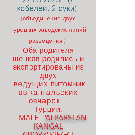
кобелей, 2 су
ки)
(объединение двух
Турецких заводских линий
разведения )
Оба родителя
щенков родились и
экспортированы из
двух
ведущих
питомник
ов
кангальских
овчарок
:
Турции
MALE -"
ALPARSLAN
KANGAL
CBORZ
"KIF/FCI