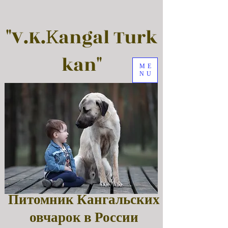
"V.K.Кangal Turk
kan"
ME
NU
Питомник Кангальских
овчарок в России