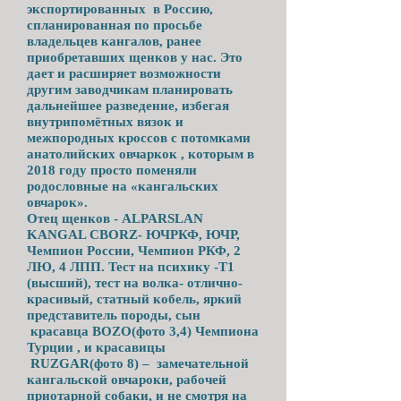
экспортированных в Россию,
спланированная по просьбе
владельцев
кангалов, ранее
приобретавших щенков у нас.
Это
дает и расширяет возможности
другим заводчикам планировать
дальнейшее разведение, избегая
внутрипомётных вязок и
межпородных кроссов с потомками
анатолийских овчаркок , которым в
2018 году просто поменяли
родословные на «кангальских
овчарок».
Отец щенков - ALPARSLAN
KANGAL C
BORZ- ЮЧРКФ, ЮЧР,
Чемпион
России, Чемпион РКФ, 2
ЛЮ, 4 ЛПП.
Тест на психику -Т1
(высший), тест на волка- отлично-
красивый, статный кобель, яркий
представитель породы, сын
красавца BOZO(фото 3,4) Чемпиона
Турции , и красавицы
RUZGAR(фото 8) – замечательной
кангальской овчароки, рабочей
приотарной собаки, и не смотря на