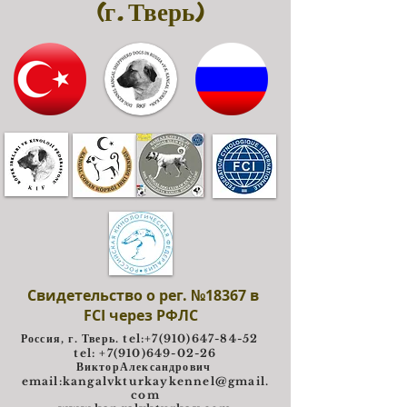
(г. Тверь)
Свидетельство о рег. №18367 в
FCI через РФЛС
Россия, г. Тверь. tel:
+7(910)647-84-52
tel: +7(910)649-02-26
ВикторАлександрович
e
mail:
kangalvkturkaykennel@gmail.
com