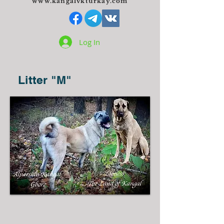
www.kangalvkturkay.com
Log In
Litter "M"