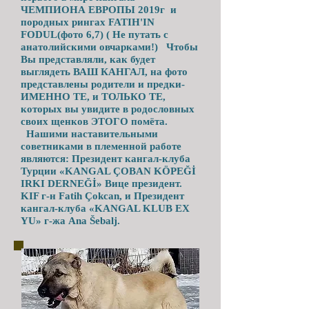
ЧЕМПИОНА ЕВРОПЫ 2019г и
породных рингах FATIH'IN
FODUL(фото 6,7) ( Не путать с
анатолийскими овчарками!) Чтобы
Вы представляли, как будет
выглядеть ВАШ КАНГАЛ, на фото
представлены родители и предки-
ИМЕННО ТЕ, и ТОЛЬКО ТЕ,
которых вы увидите в родословных
своих щенков ЭТОГО помёта.
Нашими наставительными
советниками в племенной работе
являются: Президент кангал-клуба
Турции «KANGAL ÇOBAN KÖPEĞİ
IRKI DERNEĞİ» Вице президент.
KIF г-н Fatih Çokcan, и Президент
кангал-клуба «KANGAL KLUB EX
YU» г-жа Ana Šebalj.