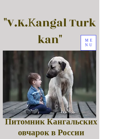
"V.K.Кangal Turk
kan"
ME
NU
Питомник Кангальских
овчарок в России