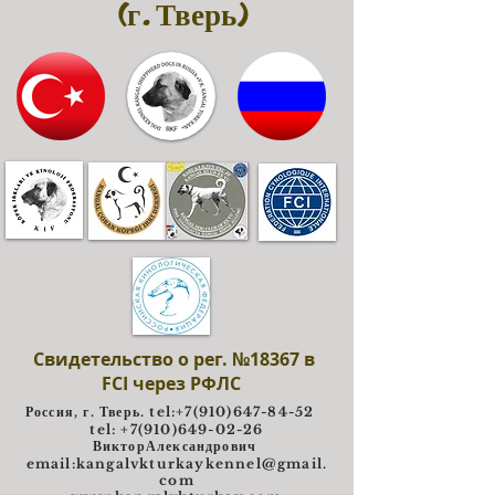
(г. Тверь)
Свидетельство о рег. №18367 в
FCI через РФЛС
Россия, г. Тверь. tel:
+7(910)647-84-52
tel: +7(910)649-02-26
ВикторАлександрович
e
mail:
kangalvkturkaykennel@gmail.
com