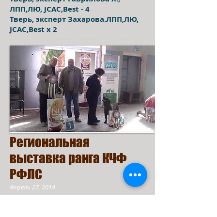
ЛПП,ЛЮ, JCAC,Best - 4
Тверь, эксперт Захарова.ЛПП,ЛЮ,
JCAC,Best x 2
Региональная
выставка ранга КЧФ
РФЛС
Апрель 27, 2014
Тверь, Галиаскаров С.К., JCAC,ЛЮ,
Best-1место