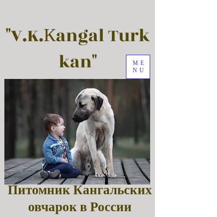
"V.K.Кangal Turk
kan"
ME
NU
Питомник Кангальских
овчарок в России