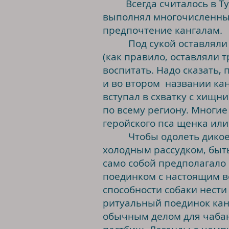
Всегда считалось в Тур
выполнял многочисленные
предпочтение кангалам.
Под сукой оставляли так
(как правило, оставляли 
воспитать. Надо сказать,
и во втором названии канг
вступал в схватку с хищн
по всему региону. Многие
геройского пса щенка или
Чтобы одолеть дикое жи
холодным рассудком, быт
само собой предполагал
поединком с настоящим в
способности собаки нести
ритуальный поединок кан
обычным делом для чабан