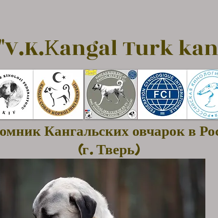
"V.K.Кangal Turk kan
омник Кангальских овчарок в Ро
(г. Тверь)