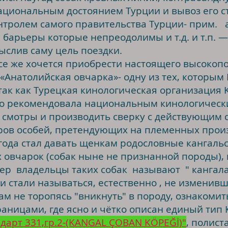
Национальным достоянием Турции и вывоз его с
нтролем самого правительства Турции- прим. а
барьеры которые непреодолимы и т.д. и т.п. —
ыслив саму цель поездки.
все же хочется приобрести настоящего высокоп
- «Анатолийская овчарка»- одну из тех, которы
ак как Турецкая кинологическая организация KI
но рекомендовала национальным кинологическ
 смотры и производить сверку с действующим 
ов особей, претендующих на племенных произв
 года стал давать щенкам родословные кангальс
 овчарок (собак ныне не признанной породы), 
ер владельцы таких собак называют " кангала
 стали называться, естественно , не изменивши
ам не торопясь "вникнуть" в породу, ознакоми
траницами, где ясно и чётко описан единый тип
дарт 331,гр.2-(KANGAL ÇOBAN KÖPEĞİ)"
, полис