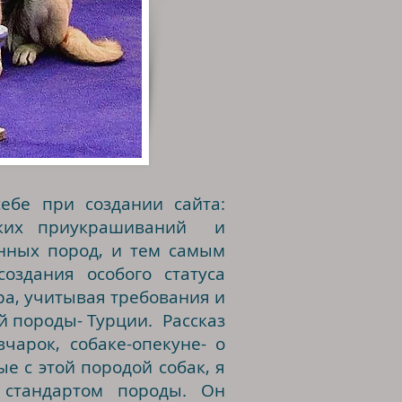
ебе при создании сайта:
еских приукрашиваний и
енных пород, и тем самым
оздания особого статуса
а, учитывая требования и
й породы- Турции. Рассказ
чарок, собаке-опекуне- о
е с этой породой собак, я
 стандартом породы. Он