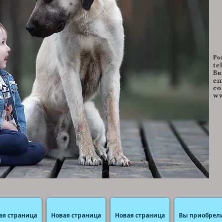
Ро
te
Ви
e
m
c
ww
ая страница
Новая страница
Новая страница
Вы приобрел