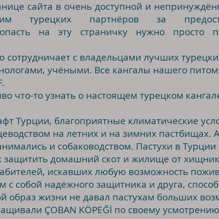
ранице сайта в очень доступной и непринуждё
дарим турецких партнёров за предос
попасть на эту страничку нужно просто п
сотрудничает с владельцами лучших турецких
инологами, учёными. Все кангалы нашего пито
.
 что-то узнать о настоящем турецком кангале
Турции, благоприятные климатические услов
еводством на летних и на зимних пастбищах. А 
анимались и собаководством. Пастухи в Турции
х защитить домашний скот и жилище от хищник
рабителей, искавших любую возможность поживи
м с собой надёжного защитника и друга, способ
ой образ жизни не давал пастухам больших во
ращивали ÇOBAN KÖPEĞİ по своему усмотрению