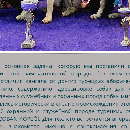
 о
сновная задача, которую мы поставили с
рии этой замечательной породы без всяч
 отличия кангала от других турецких абориг
нию, содержанию, дрессировке собак для с
ленных служебных и охранных пород собак мир
лись исторически в стране происхождения это
й охранной и служебной породе турецких ов
BAN KÖPEĞİ. Для тех, кто встречается впервы
ть знакомство именно с ознакомления со