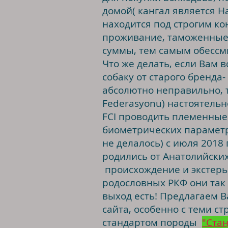
домой( кангал является 
находится под строгим ко
проживание, таможенные 
суммы, тем самым обессм
Что же делать, если Вам 
собаку от старого бренда
абсолютно неправильно, т
Federasyonu) настоятель
FCI проводить племенные
биометрических параметр
не делалось) с июля 2018
родились от Анатолийских
происхождение и экстерь
родословных РКФ они так и
выход есть! Предлагаем В
сайта, особенно с теми с
стандартом породы
"Стан