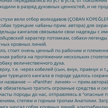
онах передавались из уст в уста, от поколения
одили в разряд духовных ценностей, и не прод
стухи вели отбор волкодавов (ÇOBAN KÖPEĞLER
обак турецкие чабаны-прим. автора) для охра
ьцы кангалов связывали свои надежды с и
бойцовский характер потомкам, собаки-легенды
тных кровных линий.
ило, стоит очень ценный по рабочим и племенн
нная работа на протяжении нескольких столет
обаку величественного духа.
ху, т.е. через кобелей (сын, внук, правнук и т.д
ии турецкого кангала в породе удалось сохра
 и название — «Panther линия» — прим.автора
язательно тратить огромные средства и сил
иасты породы до нас, отправляясь в "опасные 
ениям, степям и горным тропам Анатолии. Зат
оиск наугад собак кровных линий, контрабандн