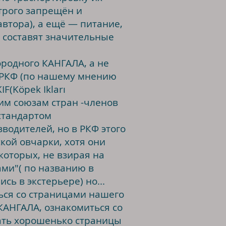
трого запрещён и
втора), а ещё — питание,
 составят значительные
ородного КАНГАЛА, а не
м РКФ (по нашему мнению
F(Köpek Ikları
им союзам стран -членов
стандартом
одителей, но в РКФ этого
кой овчарки, хотя они
которых, не взирая на
ми"( по названию в
сь в экстерьере) но...
ться со страницами нашего
 КАНГАЛА, ознакомиться со
тать хорошенько страницы