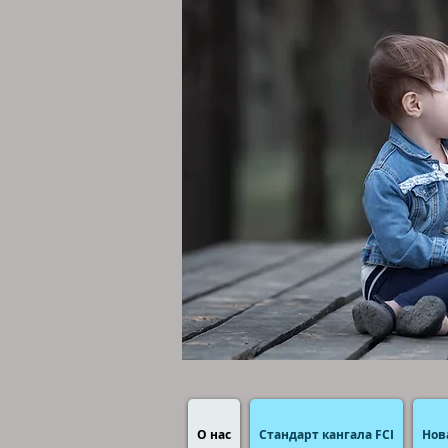
О нас
Стандарт кангала FCI
Нов