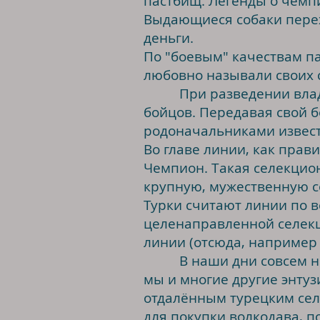
пастбищ. Легенды о чемпи
Выдающиеся собаки перех
деньги.
По "боевым" качествам па
любовно называли своих с
При разведении владел
бойцов. Передавая свой 
родоначальниками извес
Во главе линии, как прав
Чемпион. Такая селекцио
крупную, мужественную с
Турки считают линии по вер
целенаправленной селекц
линии (отсюда, например
В наши дни совсем не об
мы и многие другие энтуз
отдалённым турецким сел
для покупки волкодава, п