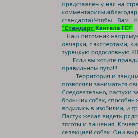
представлен у нас на ст
комментариями(благо
стандарта).Чтобы Вам 
"Стандарт
Кангала FCI"
Наш питомник напрямую 
овчарки, с экспертами, к
турецкую родословную KIF
Если вы хотите правдиво
правильном пути!!!
Территория и ландшафт 
позволяли заниматься овц
Следовательно, пастухи з
больших собак, способны
водились в изобилии, и г
Пастух желал видеть рядо
тяготы и лишения. Кочев
селекцией собак. Они вы