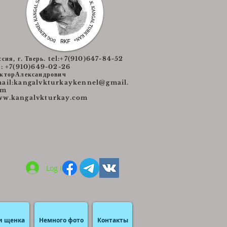
ссия, г. Тверь. tel:+7(910)647-84-52
l: +7(910)649-02-26
кторАлександрович
ail:
kangalvkturkaykennel@gmail.
om
w.kangalvkturkay.com
Log In
и щенка
Немного фото
Контакты