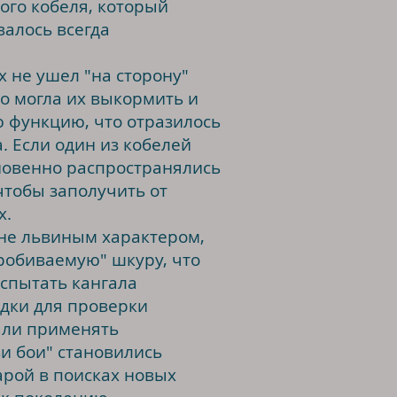
го кобеля, который
алось всегда
 не ушел "на сторону"
но могла их выкормить и
ю функцию, что отразилось
а. Если один из кобелей
гновенно распространялись
чтобы заполучить от
х.
е львиным характером,
робиваемую" шкуру, что
спытать кангала
едки для проверки
тали применять
и бои" становились
рой в поисках новых