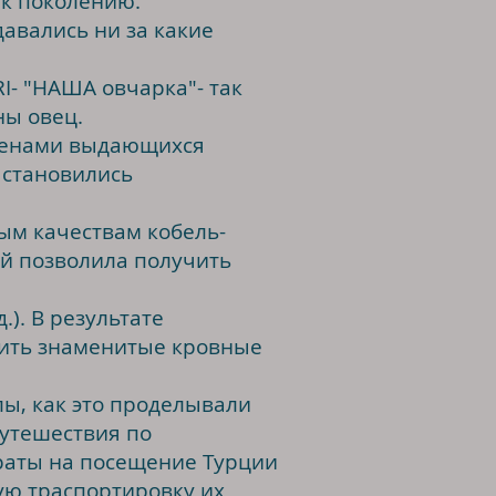
 к поколению.
авались ни за какие
I- "НАША овчарка"- так
ны овец.
менами выдающихся
 становились
ым качествам кобель-
ий позволила получить
.). В результате
нить знаменитые кровные
)
ы, как это проделывали
путешествия по
раты на посещение Турции
ую траспортировку их