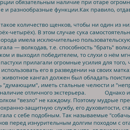
ции обязательным наличие при отаре огромно
 и разнообразные функции.Как правило, отдав
ое количество щенков, чтобы ни один из них
трёх-четырёх). В этом случае сука самостоятель
 порода имела исключительно пользовательску
ала — волкодав, т.е. способность "брать" волк
иком и выходил победителем, то слухи о нём м
 пастухи прилагали огромные усилия для того, 
 использовать его в разведении на своих матка
вотное кангал должен был обладать поистин
ь "думающим", иметь стальные челюсти и "неп
о наличие отличного экстерьера. Однако и
олком "везло" не каждому. Поэтому мудрые пр
 охранно-защитную службу, его духовитости, с
гала с себе подобным. Так называемые "собачь
ов перед изнурительным долгим походом с ота