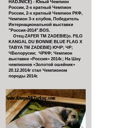
HADJNICE) - Юный Чемпион
России, 2-х кратный Чемпион
России, 2-х кратный Чемпион РКФ,
Чемпион 3-х клубов, Победитель
Интернациональной выставки
"Россия-2014".BOS.
Отец-ZAFER TM ZADEBIE(о. FILO
KANGAL DU BONNIE BLUE FLAG X
TABYA TM ZADEBIE) ЮЧР; ЧР;
ЧБелорусии; ЧРКФ; Чемпион
выставки «Россия» 2014г.; На Шоу
чемпионов «Золотой ошейник»
20.12.2014
г стал Чемпионом
породы 2014г.
www.KangalVKTurkay.com