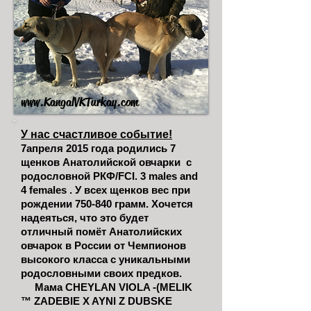
www.KangalVKTurkay.com
У нас счастливое событие!
7апреля 2015 года родились 7
щенков Анатолийской овчарки с
родословной РКФ/FCI. 3 males and
4 females . У всех щенков вес при
рождении 750-840 грамм. Хочется
надеяться, что это будет
отличный помёт Анатолийских
овчарок в России от Чемпионов
высокого класса с уникальными
родословными своих предков.
Мама CHEYLAN VIOLA -(MELIK
™ ZADEBIE X AYNI Z DUBSKE