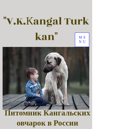
"V.K.Кangal Turk
kan"
ME
NU
Питомник Кангальских
овчарок в России