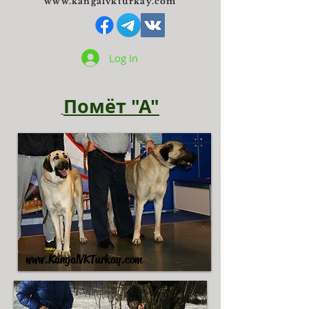
www.kangalvkturkay.com
Log In
Помёт "А"
www.KangalVKTurkay.com