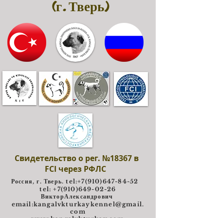
(г. Тверь)
Свидетельство о рег. №18367 в
FCI через РФЛС
Россия, г. Тверь. tel:
+7(910)647-84-52
tel: +7(910)649-02-26
ВикторАлександрович
e
mail:
kangalvkturkaykennel@gmail.
com