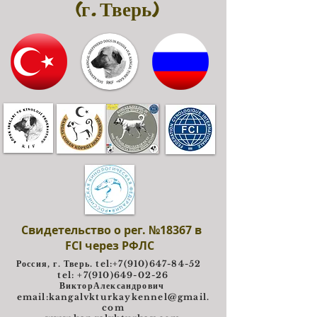
(г. Тверь)
Свидетельство о рег. №18367 в
FCI через РФЛС
Россия, г. Тверь. tel:
+7(910)647-84-52
tel: +7(910)649-02-26
ВикторАлександрович
e
mail:
kangalvkturkaykennel@gmail.
com