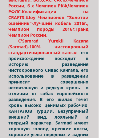
России, 6 х Чемпион РКФ,Чемпион
РФЛС.Квалификация на
СRAFTS.Шоу Чемпионов "Золотой
ошейник"-Лучший кобель 2016г.,
Чемпион породы 2016г.Гранд
Чемпион России.
C'Samrad Yurekli Kazana
(Sarmad)-100% чистокровный
стандартизированный кангал
- его
происхождение восходит в
историю разведения
чистокровного Сивас Кангала, его
использование в разведении
приносит совершенно
несвязанную и редкую кровь в
отличии от собак европейского
разведения. В его жилах течёт
кровь высоко ценимых рабочих
КАНГАЛОВ Турции. Безупречный
внешний вид, лояльный и
твердый характер. Sarmad имеет
хорошую голову, крепкие кости,
хорошие углы передних и задних