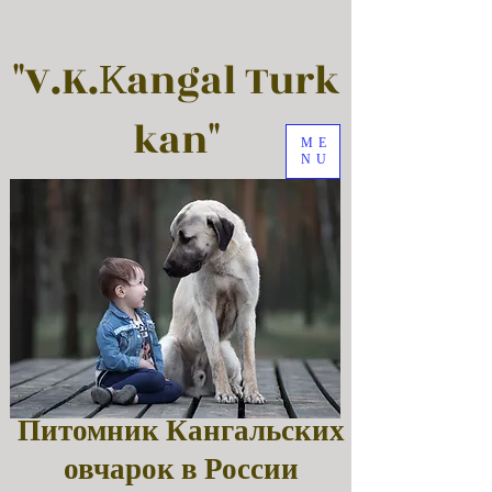
"V.K.Кangal Turk
kan"
ME
NU
Питомник Кангальских
овчарок в России