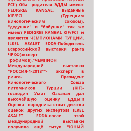
FCI!) Оба родителя ЭДДЫ имеют
PEDIGREE KANGAL, выданные
KIF/FCI (Турецким
кинологическим союзом),
"дедушки" и "бабушки" так же
имеют PEDIGREE KANGAL KIF/FCI и
являются ЧЕМПИОНАМИ ТУРЦИИ.
ILKEL ASALET EDDA-Победитель
Всероссийской выставки ранга
ЧРКФ(эксперт
Трофимов),"ЧЕМПИОН
Международной выставки
"РОССИЯ-1-2018""- эксперт в
ринге- Президент
Кинологического Союза
питомников Турции (KIF)-
господин Умит Озканал дал
высочайшую оценку ЕДДЫ!!!
Оценка породника стоит десятка
оценок других экспертов! ILKEL
ASALET EDDA-после этой
международной выставки
получила ещё титул "ЮНЫЙ