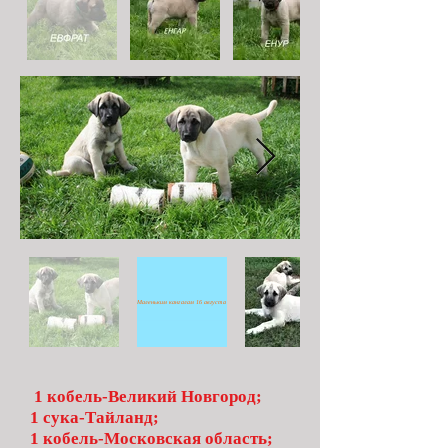
Маленьким канга
Маленьким кангалам 16 августа исполнилось 2 месяца. За 20 дней они очень подросли.
1 кобель-Великий Новгород;
1 сука-Тайланд;
1 кобель-Московская область;