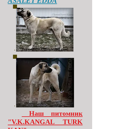
ASALET EDDA
Наш питомник
"V.K.KANGAL TURK