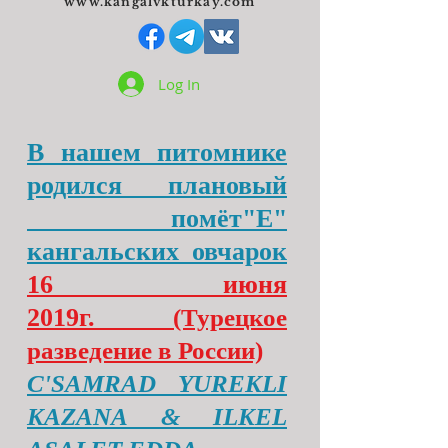
www.kangalvkturkay.com
Log In
В нашем питомнике
родился плановый
помёт"Е"
кангальских овчарок
16 июня
2019г.
(Турецкое
разведение в России)
C'SAMRAD YUREKLI
KAZANA & ILKEL