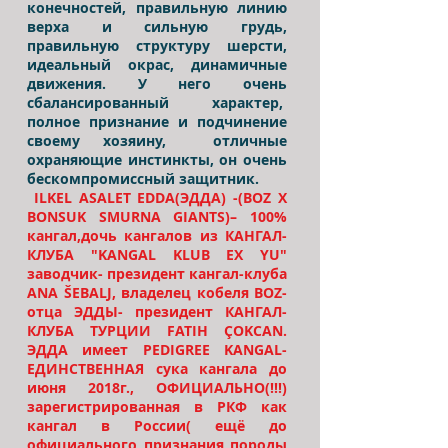
конечностей, правильную линию
верха и сильную грудь,
правильную структуру шерсти,
идеальный окрас, динамичные
движения. У него очень
сбалансированный характер,
полное признание и подчинение
своему хозяину, отличные
охраняющие инстинкты, он очень
бескомпромиссный защитник.
ILKEL ASALET EDDA(ЭДДА) -(BOZ X
BONSUK SMURNA GIANTS)– 100%
кангал,дочь кангалов из КАНГАЛ-
КЛУБА "KANGAL KLUB EX YU"
заводчик- президент кангал-клуба
ANA ŠEBALJ, владелец кобеля BOZ-
отца ЭДДЫ- президент КАНГАЛ-
КЛУБА ТУРЦИИ FATIH ÇOKCAN.
ЭДДА имеет PEDIGREE KANGAL-
ЕДИНСТВЕННАЯ сука кангала до
июня 2018г., ОФИЦИАЛЬНО(!!!)
зарегистрированная в РКФ как
кангал в России( ещё до
официального признания породы