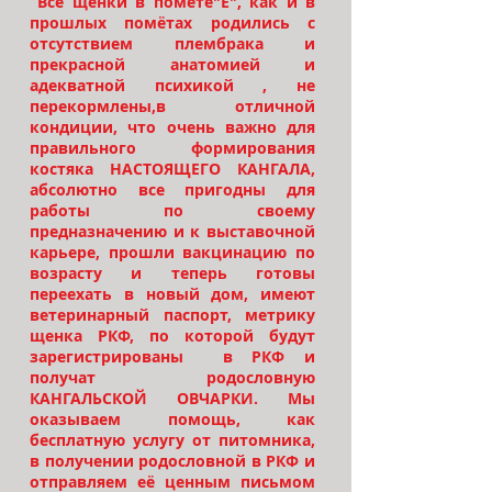
Все щенки в помёте"Е", как и в
прошлых помётах родились с
отсутствием плембрака и
прекрасной анатомией и
адекватной психикой , не
перекормлены,в отличной
кондиции, что очень важно для
правильного формирования
костяка НАСТОЯЩЕГО КАНГАЛА,
абсолютно все пригодны для
работы по своему
предназначению и к выставочной
карьере, прошли вакцинацию по
возрасту и теперь готовы
переехать в новый дом, имеют
ветеринарный паспорт, метрику
щенка РКФ, по которой будут
зарегистрированы в РКФ и
получат родословную
КАНГАЛЬСКОЙ ОВЧАРКИ. Мы
оказываем помощь, как
бесплатную услугу от питомника,
в получении родословной в РКФ и
отправляем её ценным письмом