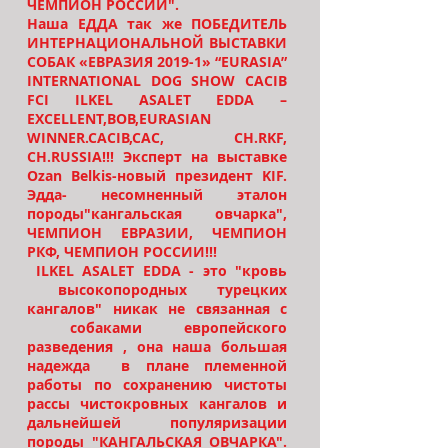
ЧЕМПИОН РОССИИ".
Наша ЕДДА так же ПОБЕДИТЕЛЬ
ИНТЕРНАЦИОНАЛЬНОЙ ВЫСТАВКИ
СОБАК «ЕВРАЗИЯ 2019-1» “EURASIA”
INTERNATIONAL DOG SHOW CACIB
FCI ILKEL ASALET EDDA –
EXCELLENT,BOB,EURASIAN
WINNER.CACIB,CAC, CH.RKF,
CH.RUSSIA!!! Эксперт на выставке
Ozan Belkis-новый президент KIF.
Эдда- несомненный эталон
породы"кангальская овчарка",
ЧЕМПИОН ЕВРАЗИИ, ЧЕМПИОН
РКФ, ЧЕМПИОН РОССИИ!!!
ILKEL ASALET EDDA - это "кровь
высокопородных турецких
кангалов" никак не связанная с
собаками европейского
разведения , она наша большая
надежда в плане племенной
работы по сохранению чистоты
рассы чистокровных кангалов и
дальнейшей популяризации
породы "КАНГАЛЬСКАЯ ОВЧАРКА".