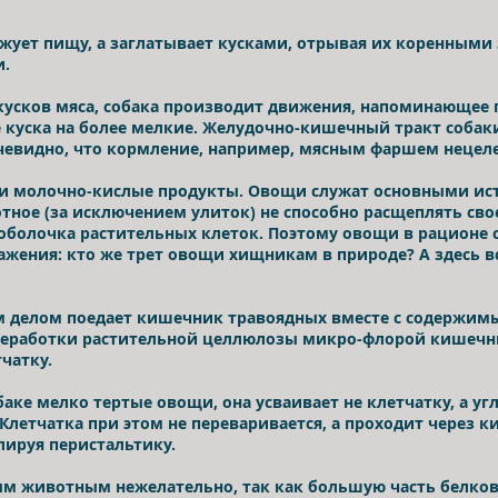
 жует пищу, а заглатывает кусками, отрывая их коренными
и.
кусков мяса, собака производит движения, напоминающее 
 куска на более мелкие. Желудочно-кишечный тракт соба
чевидно, что кормление, например, мясным фаршем нецеле
и молочно-кислые продукты. Овощи служат основными ис
отное (за исключением улиток) не способно расщеплять с
 оболочка растительных клеток. Поэтому овощи в рационе
жения: кто же трет овощи хищникам в природе? А здесь вс
 делом поедает кишечник травоядных вместе с содержимы
ереработки растительной целлюлозы микро-флорой кишечн
тчатку.
аке мелко тертые овощи, она усваивает не клетчатку, а уг
Клетчатка при этом не переваривается, а проходит через 
лируя перистальтику.
ым животным нежелательно, так как большую часть белко