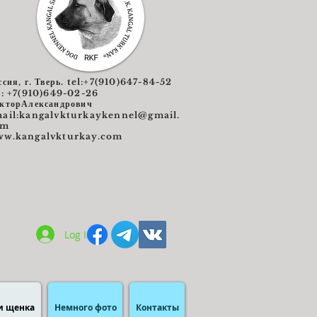
ссия, г. Тверь. tel:+7(910)647-84-52
l: +7(910)649-02-26
кторАлександрович
ail:
kangalvkturkaykennel@gmail.
om
w.kangalvkturkay.com
Log In
и щенка
Немного фото
Контакты