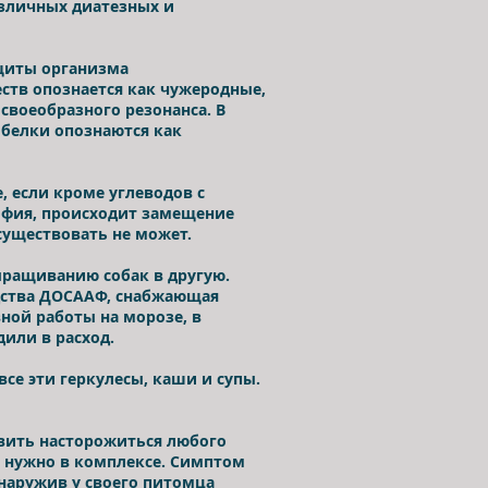
азличных диатезных и
ащиты организма
ств опознается как чужеродные,
своеобразного резонанса. В
 белки опознаются как
, если кроме углеводов с
офия, происходит замещение
 существовать не может.
ращиванию собак в другую.
одства ДОСААФ, снабжающая
вной работы на морозе, в
дили в расход.
се эти геркулесы, каши и супы.
вить насторожиться любого
о нужно в комплексе. Симптом
бнаружив у своего питомца