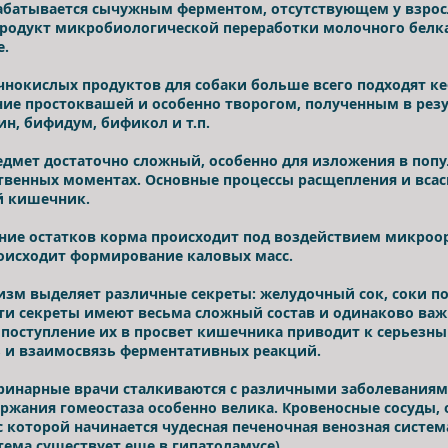
ерабатывается сычужным ферментом, отсутствующем у взро
родукт микробиологической переработки молочного белка
е.
нокислых продуктов для собаки больше всего подходят ке
ие простоквашей и особенно творогом, полученным в рез
ин, бифидум, бификол и т.п.
дмет достаточно сложный, особенно для изложения в попу
ственных моментах. Основные процессы расщепления и вса
ий кишечник.
ие остатков корма происходит под воздействием микроор
роисходит формирование каловых масс.
изм выделяет различные секреты: желудочный сок, соки п
ти секреты имеют весьма сложный состав и одинаково ва
поступление их в просвет кишечника приводит к серьезны
ь и взаимосвязь ферментативных реакций.
ринарные врачи сталкиваются с различными заболеваниями
ржания гомеостаза особенно велика. Кровеносные сосуды
с которой начинается чудесная печеночная венозная систем
тема существует еще в гипатоламусе).