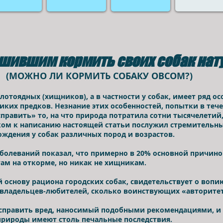
шившим кормить своих собак нат
РМИТЬ СОБАКУ ОВСОМ?)
отоядных (хищников), а в частности у собак, имеет ряд о
ких предков. Незнание этих особенностей, попытки в теч
править» то, на что природа потратила сотни тысячелетий
ом к написанию настоящей статьи послужил стремительны
ждения у собак различных пород и возрастов.
аболеваний показал, что примерно в 20% основной причино
ам на откорме, но никак не хищникам.
 основу рациона городских собак, свидетельствует о воп
 владельцев-любителей, сколько воинствующих «авторите
исправить вред, наносимый подобными рекомендациями, и
рироды имеют столь печальные последствия.