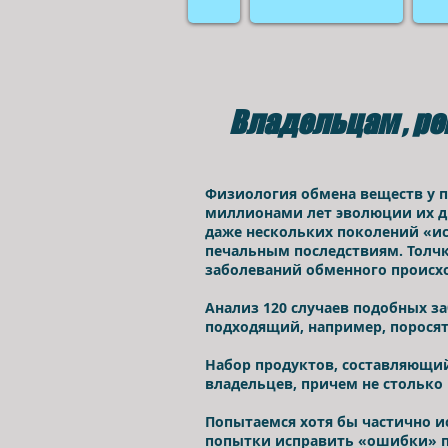
Владельцам , ре
(МОЖНО ЛИ КО
Физиология обмена веществ у пл
миллионами лет эволюции их ди
даже нескольких поколений «ис
печальным последствиям. Толчк
заболеваний обменного происхо
Анализ 120 случаев подобных з
подходящий, например, поросят
Набор продуктов, составляющий
владельцев, причем не столько
Попытаемся хотя бы частично 
попытки исправить «ошибки» п