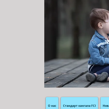
О нас
Стандарт кангала FCI
Нов