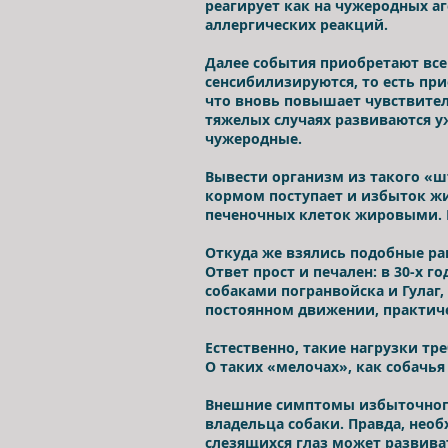
реагирует как на чужеродных а
аллергических реакций.
Далее события приобретают вс
сенсибилизируются, то есть пр
что вновь повышает чувствител
тяжелых случаях развиваются у
чужеродные.
Вывести организм из такого «шт
кормом поступает и избыток жи
печеночных клеток жировыми. П
Откуда же взялись подобные р
Ответ прост и печален: в 30-х
собаками погранвойска и Гулаг,
постоянном движении, практиче
Естественно, такие нагрузки тр
О таких «мелочах», как собачья
Внешние симптомы избыточного
владельца собаки. Правда, нео
слезящихся глаз может развива