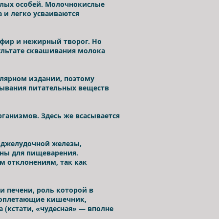
слых особей. Молочнокислые
 и легко усваиваются
фир и нежирный творог. Но
ультате сквашивания молока
лярном издании, поэтому
сывания питательных веществ
ганизмов. Здесь же всасывается
оджелудочной железы,
жны для пищеварения.
м отклонениям, так как
 печени, роль которой в
, оплетающие кишечник,
а (кстати, «чудесная» — вполне