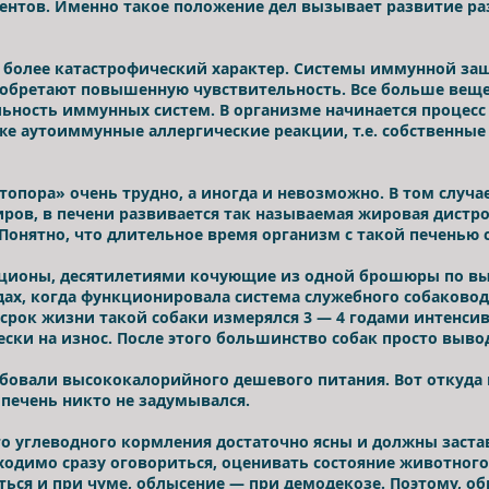
гентов. Именно такое положение дел вызывает развитие р
е более катастрофический характер. Системы иммунной з
иобретают повышенную чувствительность. Все больше веще
ьность иммунных систем. В организме начинается процесс 
же аутоиммунные аллергические реакции, т.е. собственные
опора» очень трудно, а иногда и невозможно. В том случае
ров, в печени развивается так называемая жировая дистр
онятно, что длительное время организм с такой печенью
ационы, десятилетиями кочующие из одной брошюры по вы
 годах, когда функционировала система служебного собаков
 срок жизни такой собаки измерялся 3 — 4 годами интенси
ски на износ. После этого большинство собак просто выво
ебовали высококалорийного дешевого питания. Вот откуда в
 печень никто не задумывался.
 углеводного кормления достаточно ясны и должны заста
бходимо сразу оговориться, оценивать состояние животног
ться и при чуме, облысение — при демодекозе. Поэтому, о