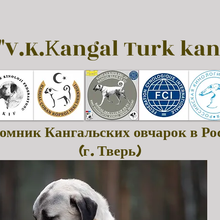
"V.K.Кangal Turk kan
омник Кангальских овчарок в Ро
(г. Тверь)