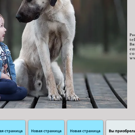
Ро
te
Ви
e
m
c
ww
ая страница
Новая страница
Новая страница
Вы приобрел