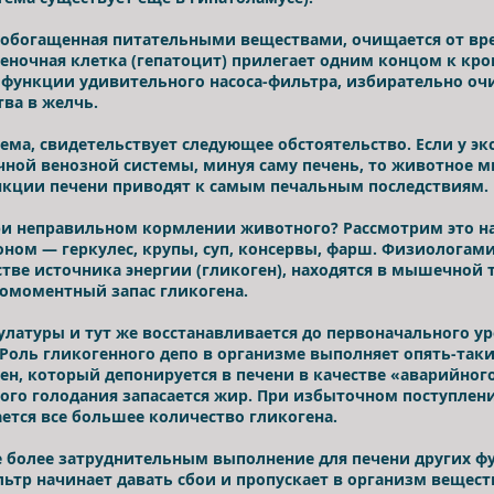
, обогащенная питательными веществами, очищается от вр
ночная клетка (гепатоцит) прилегает одним концом к кров
функции удивительного насоса-фильтра, избирательно очи
тва в желчь.
тема, свидетельствует следующее обстоятельство. Если у 
ной венозной системы, минуя саму печень, то животное мг
кции печени приводят к самым печальным последствиям.
ри неправильном кормлении животного? Рассмотрим это на
ом — геркулес, крупы, суп, консервы, фарш. Физиологами 
тве источника энергии (гликоген), находятся в мышечной т
омоментный запас гликогена.
улатуры и тут же восстанавливается до первоначального ур
 Роль гликогенного депо в организме выполняет опять-таки
ен, который депонируется в печени в качестве «аварийного
ого голодания запасается жир. При избыточном поступлении
вается все большее количество гликогена.
се более затруднительным выполнение для печени других ф
ьтр начинает давать сбои и пропускает в организм вещест