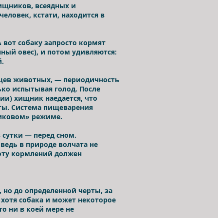
хищников, всеядных и
человек, кстати, находится в
 вот собаку запросто кормят
ный овес), и потом удивляются:
й.
ьцев животных, — периодичность
ько испытывая голод. После
гии) хищник наедается, что
оты. Система пищеварения
 пиковом» режиме.
 сутки — перед сном.
ведь в природе волчата не
стоту кормлений должен
 но до определенной черты, за
хотя собака и может некоторое
о ни в коей мере не