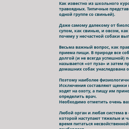
Как известно из школьного курс
травоядных. Типичные представи
одной группе со свиньей).
Даже самому далекому от биоло
супом, как свинью, и овсом, ка
почему у несчастной собаки вы
Весьма важный вопрос, как пра
приема пищи. В природе все со
долгой (и не всегда успешной) 
называется «от пуза» и затем 
домашних собак унаследована от
Поэтому наиболее физиологичны
Исключения составляют щенки и
ходят на охоту, а пищу им прин
определить врач.
Необходимо отметить очень ва
Любой орган и любая система в 
которой наступают тяжелые и ч
время питаться несвойственной