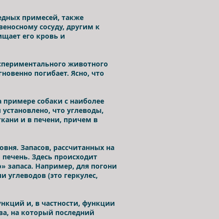
едных примесей, также
еносному сосуду, другим к
щает его кровь и
экспериментального животного
новенно погибает. Ясно, что
 примере собаки с наиболее
установлено, что углеводы,
кани и в печени, причем в
овня. Запасов, рассчитанных на
 печень. Здесь происходит
» запаса. Например, для погони
 углеводов (это геркулес,
ункций и, в частности, функции
ва, на который последний