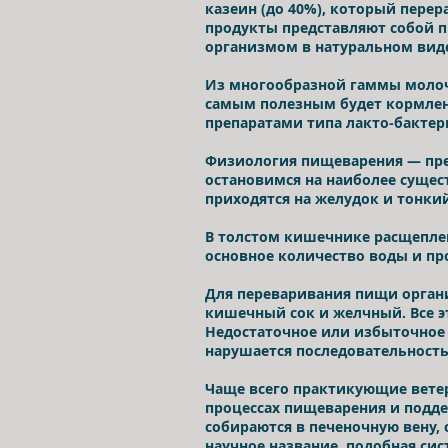
казеин (до 40%), который пер
продукты представляют собой п
организмом в натуральном вид
Из многообразной гаммы молоч
самым полезным будет кормлен
препаратами типа лакто-бактер
Физиология пищеварения — пре
остановимся на наиболее суще
приходятся на желудок и тонк
В толстом кишечнике расщеплен
основное количество воды и п
Для переваривания пищи орган
кишечный сок и желчный. Все э
Недостаточное или избыточное 
нарушается последовательност
Чаще всего практикующие вете
процессах пищеварения и подде
собираются в печеночную вену, 
научное название, подобная сис