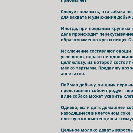
прибавляет.
Следует помнить, что собака не
для захвата и удержания добыч
Иногда, при поедании крупных 
деле происходит перекусывание
образом именно куски пищи. О
Исключение составляют овощи 
углеводов, однако ни одно жив
целлюлозу, из которой состоит
мелко тертыми. Предвижу возра
аппетитно.
Поймав добычу, хищник первым
представляет собой продукт п
виде собака может усвоить кле
Однако, если дать домашней соб
находящиеся в клеточном соке. 
плотную консистенцию и стиму
Цельное молоко давать взросл