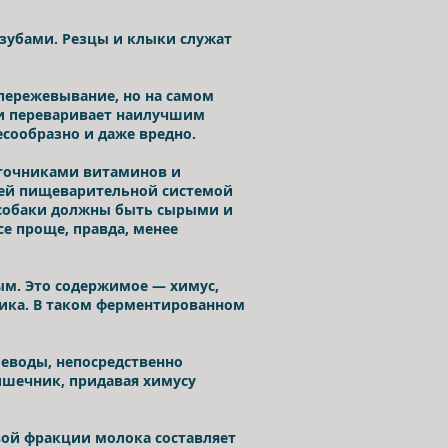
 зубами. Резцы и клыки служат
пережевывание, но на самом
ки переваривает наилучшим
сообразно и даже вредно.
точниками витаминов и
воей пищеварительной системой
 собаки должны быть сырыми и
е проще, правда, менее
м. Это содержимое — химус,
ика. В таком ферментированном
леводы, непосредственно
кишечник, придавая химусу
вой фракции молока составляет