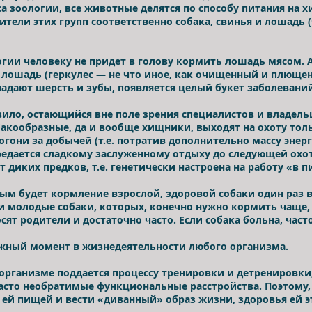
а зоологии, все животные делятся по способу питания на 
тели этих групп соответственно собака, свинья и лошадь (
гии человеку не придет в голову кормить лошадь мясом. А
к лошадь (геркулес — не что иное, как очищенный и плющен
падают шерсть и зубы, появляется целый букет заболевани
вило, остающийся вне поле зрения специалистов и владел
бакообразные, да и вообще хищники, выходят на охоту тол
погони за добычей (т.е. потратив дополнительно массу энер
предается сладкому заслуженному отдыху до следующей ох
 диких предков, т.е. генетически настроена на работу «в
м будет кормление взрослой, здоровой собаки один раз в
 молодые собаки, которых, конечно нужно кормить чаще, 
осят родители и достаточно часто. Если собака больна, ча
жный момент в жизнедеятельности любого организма.
организме поддается процессу тренировки и детренировки,
асто необратимые функциональные расстройства. Поэтому, 
 ей пищей и вести «диванный» образ жизни, здоровья ей эт