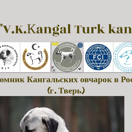
"V.K.Кangal Turk kan
омник Кангальских овчарок в Ро
(г. Тверь)