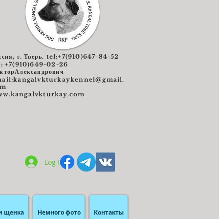
ссия, г. Тверь. tel:+7(910)647-84-52
l: +7(910)649-02-26
кторАлександрович
ail:
kangalvkturkaykennel@gmail.
om
w.kangalvkturkay.com
Log In
и щенка
Немного фото
Контакты