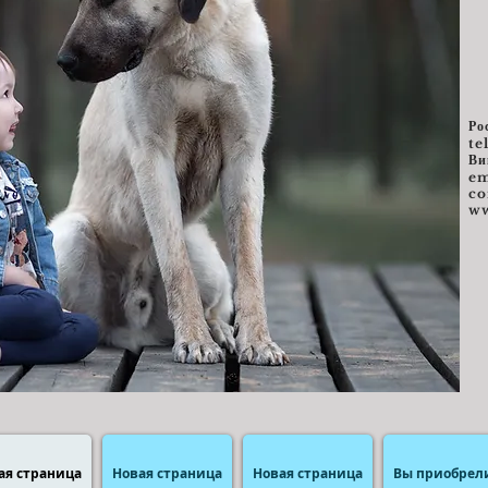
Ро
te
Ви
e
m
c
ww
ая страница
Новая страница
Новая страница
Вы приобрел