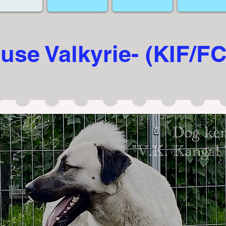
use Valkyrie- (KIF/FC