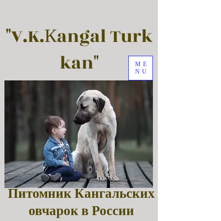
"V.K.Кangal Turk
kan"
ME
NU
Питомник Кангальских
овчарок в России