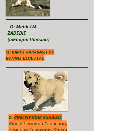
O: Melik TM
ZADEBIE
(импорт Польша)
М: BARUT KARABASH DU
BONNIE BLUE FLAG
О:
CHELSIE VOM AUHÄUSL
Юный Чемпион Словении,
Чемпион Словении, Юный