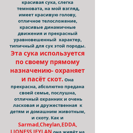
красивая сука, слегка
темновата, на мой взгляд,
имеет красивую голову,
отличное телосложение,
красивые динамичные
движения и прекрасный
уравновешенный характер,
типичный для сук этой породы.
Эта сука используется
по своему прямому
назначению- охраняет
и пасёт скот.
Она
прекрасна, абсолютно предана
своей семье, послушна,
отличный охранник и очень
ласковая и дружественная к
детям и домашним животным,
и скоту. Как и
Sarmad
Cheylan,EDDA,
,
LIONESS,JEYLAN
она живёт на