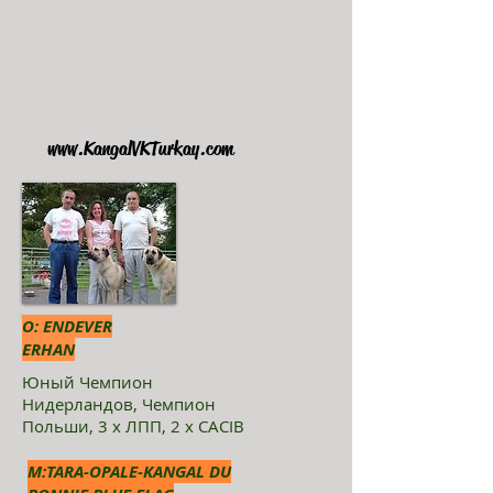
www.KangalVKTurkay.com
O: ENDEVER
ERHAN
Юный Чемпион
Нидерландов, Чемпион
Польши, 3 х ЛПП, 2 х CACIB
M:TARA-OPALE-KANGAL DU