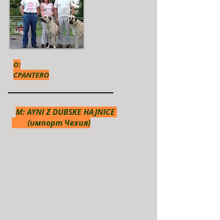
O:
CPANTERO
M: AYNI Z DUBSKE HAJNICE
(импорт Чехия)