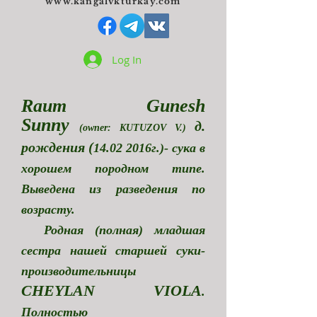
www.kangalvkturkay.com
Log In
Raum Gunesh
Sunny
д.
(owner: KUTUZOV V.)
рождения
(
14.02 2016
г.)- сука в
хорошем породном типе.
Выведена из разведения по
возрасту.
Родная (полная) младшая
сестра нашей старшей суки-
производительницы
CHEYLAN VIOLA
.
Полностью