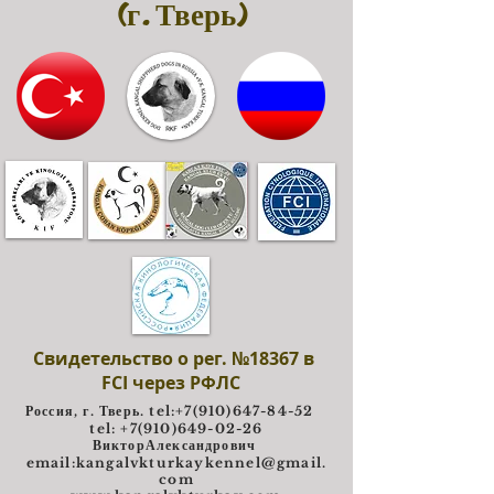
(г. Тверь)
Свидетельство о рег. №18367 в
FCI через РФЛС
Россия, г. Тверь. tel:
+7(910)647-84-52
tel: +7(910)649-02-26
ВикторАлександрович
e
mail:
kangalvkturkaykennel@gmail.
com