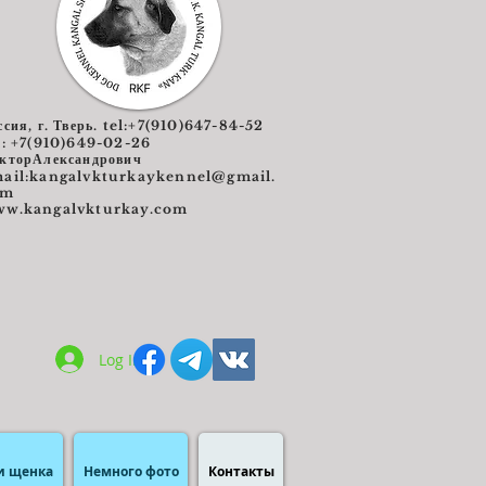
ссия, г. Тверь. tel:+7(910)647-84-52
l: +7(910)649-02-26
кторАлександрович
ail:
kangalvkturkaykennel@gmail.
om
w.kangalvkturkay.com
Log In
и щенка
Немного фото
Контакты