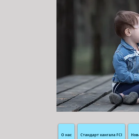
О нас
Стандарт кангала FCI
Нов