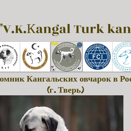
"V.K.Кangal Turk kan
омник Кангальских овчарок в Ро
(г. Тверь)