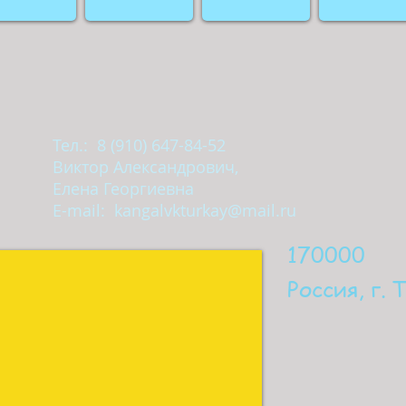
Тел.: 8 (910) 647-84-52
Виктор Александрович,
Елена Георгиевна
E-mail:
kangalvkturkay@mail.ru
170000
Россия, г. 