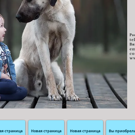
Ро
te
Ви
e
m
c
ww
ая страница
Новая страница
Новая страница
Вы приобрел